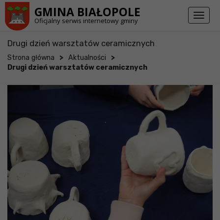
Przejdź do stopki strony
Przejdź do głównej treści strony
GMINA BIAŁOPOLE
Toggl
Oficjalny serwis internetowy gminy
naviga
Drugi dzień warsztatów ceramicznych
>
>
Strona główna
Aktualności
Drugi dzień warsztatów ceramicznych