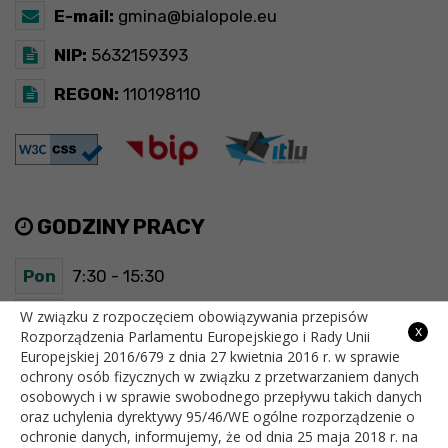
E-mail:
gmina@bialopole.eu
NIP:
5632159393
REGON:
110198110
GODZINY PRACY
Pon
7:30 - 15:30
Wt
7:30 - 15:30
W związku z rozpoczęciem obowiązywania przepisów
x
Rozporządzenia Parlamentu Europejskiego i Rady Unii
Europejskiej 2016/679 z dnia 27 kwietnia 2016 r. w sprawie
Śr
7:30 - 15:30
ochrony osób fizycznych w związku z przetwarzaniem danych
osobowych i w sprawie swobodnego przepływu takich danych
Czw
7:30 - 15:30
oraz uchylenia dyrektywy 95/46/WE ogólne rozporządzenie o
ochronie danych, informujemy, że od dnia 25 maja 2018 r. na
Pt
7:30 - 15:30