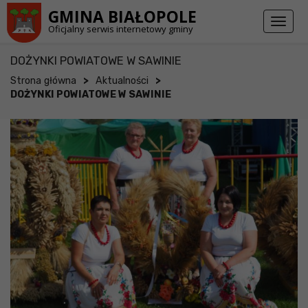
Przejdź do stopki strony
Przejdź do głównej treści strony
GMINA BIAŁOPOLE
Toggl
Oficjalny serwis internetowy gminy
naviga
DOŻYNKI POWIATOWE W SAWINIE
>
>
Strona główna
Aktualności
DOŻYNKI POWIATOWE W SAWINIE