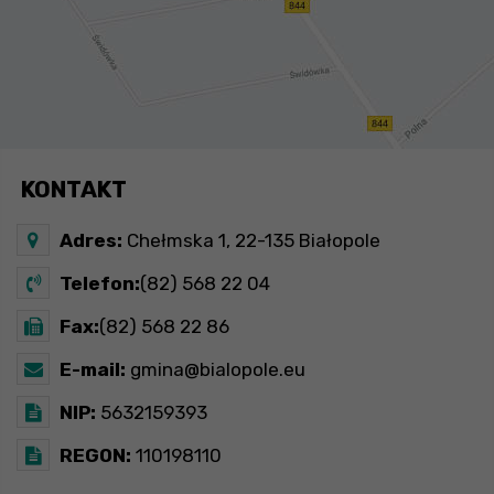
KONTAKT
Adres:
Chełmska 1, 22-135 Białopole
Telefon:
(82) 568 22 04
Fax:
(82) 568 22 86
E-mail:
gmina@bialopole.eu
NIP:
5632159393
REGON:
110198110