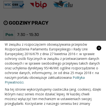
GODZINY PRACY
Pon
7:30 - 15:30
Wt
7:30 - 15:30
W związku z rozpoczęciem obowiązywania przepisów
x
Rozporządzenia Parlamentu Europejskiego i Rady Unii
Europejskiej 2016/679 z dnia 27 kwietnia 2016 r. w sprawie
Śr
7:30 - 15:30
ochrony osób fizycznych w związku z przetwarzaniem danych
osobowych i w sprawie swobodnego przepływu takich danych
Czw
7:30 - 15:30
oraz uchylenia dyrektywy 95/46/WE ogólne rozporządzenie o
ochronie danych, informujemy, że od dnia 25 maja 2018 r. na
Pt
7:30 - 15:30
naszym portalu obowiązuje zaktualizowana
Polityka
Prywatności.
Na tej stronie wykorzystujemy ciasteczka (ang. cookies), dzięki
OFICJALNY SERWIS INTERNETOWY GMINY BIAŁOPOLE
którym nasz serwis może działać lepiej. W każdej chwili
możesz wyłączyć ten mechanizm w ustawieniach swojej
przeglądarki. Korzystanie z naszego serwisu bez zmiany