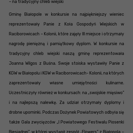
– na tradycyjny chleb wiejski
Gminę Białopole w konkursie na najpiękniejszy wieniec
reprezentowały Panie z Koła Gospodyń Wiejskich w
Raciborowicach – Kolonii, które zajęły III miejsce i otrzymały
nagrodę pieniężną i pamiątkowy dyplom.
W konkursie na
tradycyjny chleb wiejski naszą gminę reprezentowała
Joanna Wilgos z Buśna. Swoje stoiska wystawiły Panie z
KGW w Białopolu i KGW w Raciborowicach- Kolonii, na których
zaprezentowały własne umiejętności kulinarne.
Uczestniczyły również w konkursach: na „swojskie mięsiwo”
i na najlepszą nalewkę. Za udział
otrzymały dyplomy i
drobne upominki.
Podczas
Dożynek Powiatowych odbyła się
także Gala zwycięzców „I Powiatowego Festiwalu Piosenki
Biesiadnej”, w której wystąpił zespół „Flowers” z Białopola –