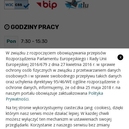
GODZINY PRACY
Pon
7:30 - 15:30
Wt
7:30 - 15:30
W związku z rozpoczęciem obowiązywania przepisów
x
Rozporządzenia Parlamentu Europejskiego i Rady Unii
Europejskiej 2016/679 z dnia 27 kwietnia 2016 r. w sprawie
Śr
7:30 - 15:30
ochrony osób fizycznych w związku z przetwarzaniem danych
osobowych i w sprawie swobodnego przepływu takich danych
Czw
7:30 - 15:30
oraz uchylenia dyrektywy 95/46/WE ogólne rozporządzenie o
ochronie danych, informujemy, że od dnia 25 maja 2018 r. na
Pt
7:30 - 15:30
naszym portalu obowiązuje zaktualizowana
Polityka
Prywatności.
Na tej stronie wykorzystujemy ciasteczka (ang. cookies), dzięki
OFICJALNY SERWIS INTERNETOWY GMINY BIAŁOPOLE
którym nasz serwis może działać lepiej. W każdej chwili
możesz wyłączyć ten mechanizm w ustawieniach swojej
przeglądarki. Korzystanie z naszego serwisu bez zmiany