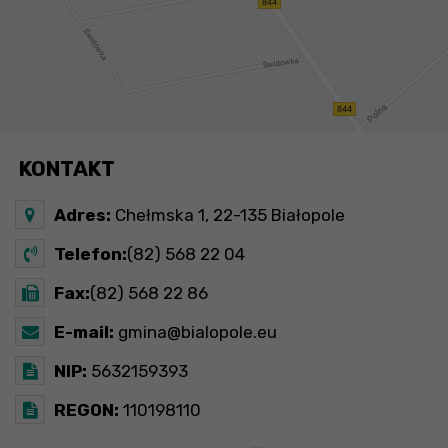
KONTAKT
Adres:
Chełmska 1, 22-135 Białopole
Telefon:
(82) 568 22 04
Fax:
(82) 568 22 86
E-mail:
gmina@bialopole.eu
NIP:
5632159393
REGON:
110198110