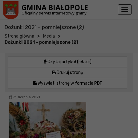
Przejdź do stopki strony
Przejdź do głównej treści strony
GMINA BIAŁOPOLE
Toggl
Oficjalny serwis internetowy gminy
naviga
Dożunki 2021 – pomniejszone (2)
>
>
Strona główna
Media
Dożunki 2021 – pomniejszone (2)
Czytaj artykuł (lektor)
Drukuj stronę
Wyświetl stronę w formacie PDF
31 sierpnia 2021