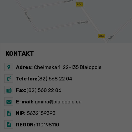
KONTAKT
Adres:
Chełmska 1, 22-135 Białopole
Telefon:
(82) 568 22 04
Fax:
(82) 568 22 86
E-mail:
gmina@bialopole.eu
NIP:
5632159393
REGON:
110198110