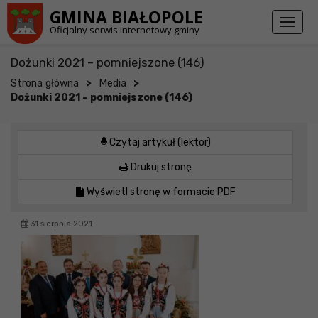
Przejdź do stopki strony
Przejdź do głównej treści strony
GMINA BIAŁOPOLE
Toggl
Oficjalny serwis internetowy gminy
naviga
Dożunki 2021 – pomniejszone (146)
>
>
Strona główna
Media
Dożunki 2021 – pomniejszone (146)
Czytaj artykuł (lektor)
Drukuj stronę
Wyświetl stronę w formacie PDF
31 sierpnia 2021