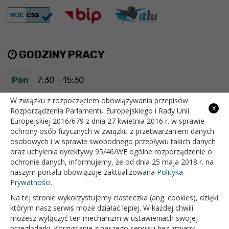
GODZINY PRACY
Pon
7:30 - 15:30
Wt
7:30 - 15:30
W związku z rozpoczęciem obowiązywania przepisów
x
Rozporządzenia Parlamentu Europejskiego i Rady Unii
Europejskiej 2016/679 z dnia 27 kwietnia 2016 r. w sprawie
Śr
7:30 - 15:30
ochrony osób fizycznych w związku z przetwarzaniem danych
osobowych i w sprawie swobodnego przepływu takich danych
Czw
7:30 - 15:30
oraz uchylenia dyrektywy 95/46/WE ogólne rozporządzenie o
ochronie danych, informujemy, że od dnia 25 maja 2018 r. na
Pt
7:30 - 15:30
naszym portalu obowiązuje zaktualizowana
Polityka
Prywatności.
Na tej stronie wykorzystujemy ciasteczka (ang. cookies), dzięki
OFICJALNY SERWIS INTERNETOWY GMINY BIAŁOPOLE
którym nasz serwis może działać lepiej. W każdej chwili
możesz wyłączyć ten mechanizm w ustawieniach swojej
przeglądarki. Korzystanie z naszego serwisu bez zmiany