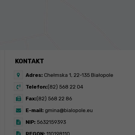
KONTAKT
Adres:
Chełmska 1, 22-135 Białopole
Telefon:
(82) 568 22 04
Fax:
(82) 568 22 86
E-mail:
gmina@bialopole.eu
NIP:
5632159393
REGON:
110198110