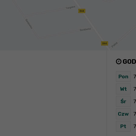
GOD
Pon
7
Wt
7
Śr
7
Czw
7
Pt
7