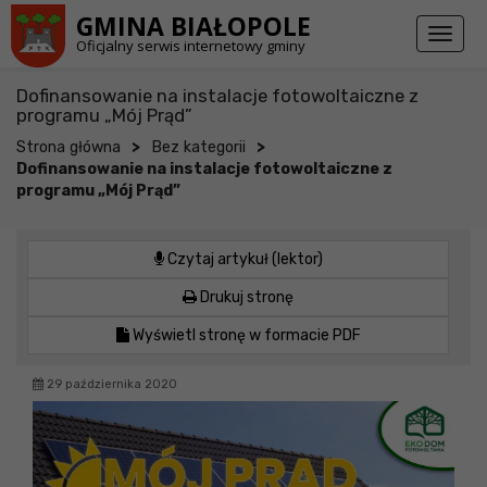
Przejdź do stopki strony
Przejdź do głównej treści strony
GMINA BIAŁOPOLE
Toggl
Oficjalny serwis internetowy gminy
naviga
Dofinansowanie na instalacje fotowoltaiczne z
programu „Mój Prąd”
>
>
Strona główna
Bez kategorii
Dofinansowanie na instalacje fotowoltaiczne z
programu „Mój Prąd”
Czytaj artykuł (lektor)
Drukuj stronę
Wyświetl stronę w formacie PDF
29 października 2020