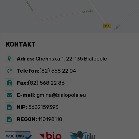
KONTAKT
Adres:
Chełmska 1, 22-135 Białopole
Telefon:
(82) 568 22 04
Fax:
(82) 568 22 86
E-mail:
gmina@bialopole.eu
NIP:
5632159393
REGON:
110198110