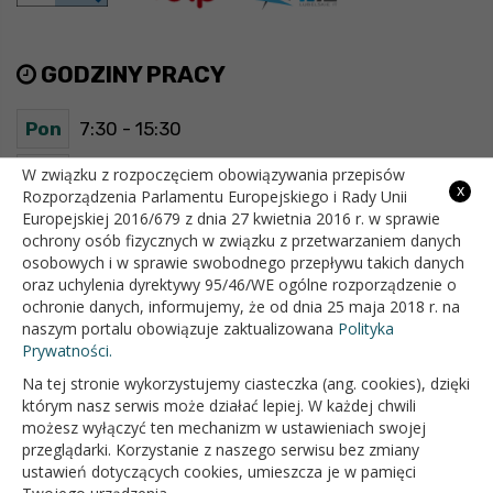
GODZINY PRACY
Pon
7:30 - 15:30
Wt
7:30 - 15:30
W związku z rozpoczęciem obowiązywania przepisów
x
Rozporządzenia Parlamentu Europejskiego i Rady Unii
Europejskiej 2016/679 z dnia 27 kwietnia 2016 r. w sprawie
Śr
7:30 - 15:30
ochrony osób fizycznych w związku z przetwarzaniem danych
osobowych i w sprawie swobodnego przepływu takich danych
Czw
7:30 - 15:30
oraz uchylenia dyrektywy 95/46/WE ogólne rozporządzenie o
ochronie danych, informujemy, że od dnia 25 maja 2018 r. na
Pt
7:30 - 15:30
naszym portalu obowiązuje zaktualizowana
Polityka
Prywatności.
Na tej stronie wykorzystujemy ciasteczka (ang. cookies), dzięki
OFICJALNY SERWIS INTERNETOWY GMINY BIAŁOPOLE
którym nasz serwis może działać lepiej. W każdej chwili
możesz wyłączyć ten mechanizm w ustawieniach swojej
przeglądarki. Korzystanie z naszego serwisu bez zmiany
ustawień dotyczących cookies, umieszcza je w pamięci