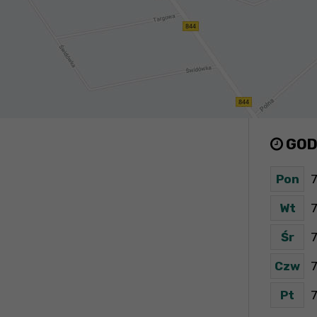
GOD
Pon
7
Wt
7
Śr
7
Czw
7
Pt
7