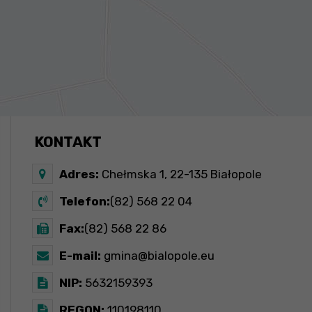
KONTAKT
Adres:
Chełmska 1, 22-135 Białopole
Telefon:
(82) 568 22 04
Fax:
(82) 568 22 86
E-mail:
gmina@bialopole.eu
NIP:
5632159393
REGON:
110198110