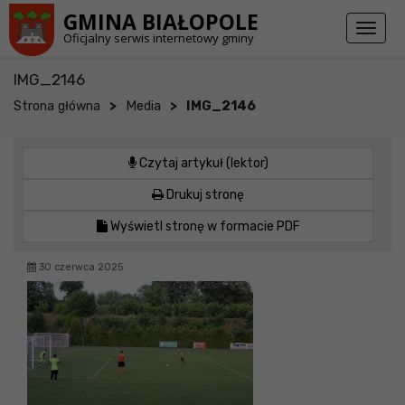
Przejdź do stopki strony
Przejdź do głównej treści strony
GMINA BIAŁOPOLE
Toggl
Oficjalny serwis internetowy gminy
naviga
IMG_2146
>
>
Strona główna
Media
IMG_2146
Czytaj artykuł (lektor)
Drukuj stronę
Wyświetl stronę w formacie PDF
30 czerwca 2025