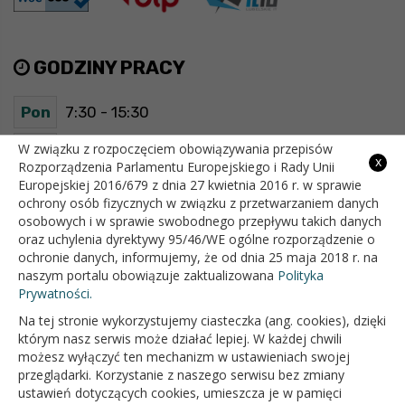
GODZINY PRACY
Pon
7:30 - 15:30
Wt
7:30 - 15:30
W związku z rozpoczęciem obowiązywania przepisów
x
Rozporządzenia Parlamentu Europejskiego i Rady Unii
Europejskiej 2016/679 z dnia 27 kwietnia 2016 r. w sprawie
Śr
7:30 - 15:30
ochrony osób fizycznych w związku z przetwarzaniem danych
osobowych i w sprawie swobodnego przepływu takich danych
Czw
7:30 - 15:30
oraz uchylenia dyrektywy 95/46/WE ogólne rozporządzenie o
ochronie danych, informujemy, że od dnia 25 maja 2018 r. na
Pt
7:30 - 15:30
naszym portalu obowiązuje zaktualizowana
Polityka
Prywatności.
Na tej stronie wykorzystujemy ciasteczka (ang. cookies), dzięki
OFICJALNY SERWIS INTERNETOWY GMINY BIAŁOPOLE
którym nasz serwis może działać lepiej. W każdej chwili
możesz wyłączyć ten mechanizm w ustawieniach swojej
przeglądarki. Korzystanie z naszego serwisu bez zmiany
ustawień dotyczących cookies, umieszcza je w pamięci