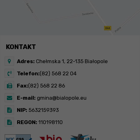
KONTAKT
Adres:
Chełmska 1, 22-135 Białopole
Telefon:
(82) 568 22 04
Fax:
(82) 568 22 86
E-mail:
gmina@bialopole.eu
NIP:
5632159393
REGON:
110198110