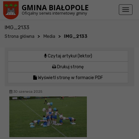
Przejdź do stopki strony
Przejdź do głównej treści strony
GMINA BIAŁOPOLE
Toggl
Oficjalny serwis internetowy gminy
naviga
IMG_2133
>
>
Strona główna
Media
IMG_2133
Czytaj artykuł (lektor)
Drukuj stronę
Wyświetl stronę w formacie PDF
30 czerwca 2025