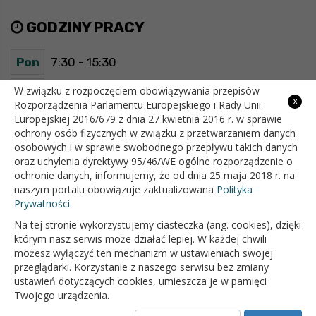
GODZINY PRACY
Pon
7:30 - 15:30
Wt
7:30 - 15:30
W związku z rozpoczęciem obowiązywania przepisów
x
Rozporządzenia Parlamentu Europejskiego i Rady Unii
Europejskiej 2016/679 z dnia 27 kwietnia 2016 r. w sprawie
Śr
7:30 - 15:30
ochrony osób fizycznych w związku z przetwarzaniem danych
osobowych i w sprawie swobodnego przepływu takich danych
Czw
7:30 - 15:30
oraz uchylenia dyrektywy 95/46/WE ogólne rozporządzenie o
ochronie danych, informujemy, że od dnia 25 maja 2018 r. na
Pt
7:30 - 15:30
naszym portalu obowiązuje zaktualizowana
Polityka
Prywatności.
Na tej stronie wykorzystujemy ciasteczka (ang. cookies), dzięki
OFICJALNY SERWIS INTERNETOWY GMINY BIAŁOPOLE
którym nasz serwis może działać lepiej. W każdej chwili
możesz wyłączyć ten mechanizm w ustawieniach swojej
przeglądarki. Korzystanie z naszego serwisu bez zmiany
ustawień dotyczących cookies, umieszcza je w pamięci
Twojego urządzenia.