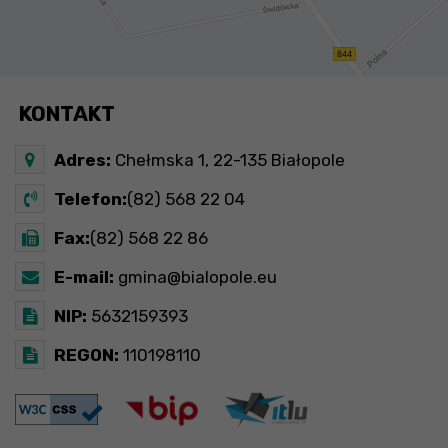
KONTAKT
Adres:
Chełmska 1, 22-135 Białopole
Telefon:
(82) 568 22 04
Fax:
(82) 568 22 86
E-mail:
gmina@bialopole.eu
NIP:
5632159393
REGON:
110198110