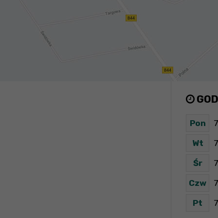
GOD
Pon
7
Wt
7
Śr
7
Czw
7
Pt
7