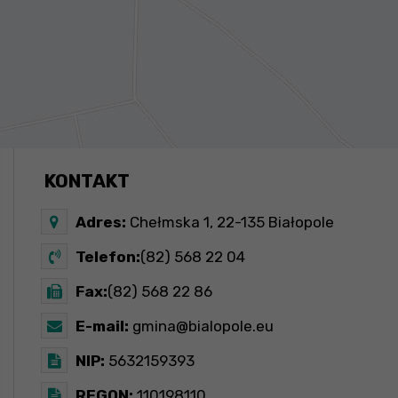
KONTAKT
Adres:
Chełmska 1, 22-135 Białopole
Telefon:
(82) 568 22 04
Fax:
(82) 568 22 86
E-mail:
gmina@bialopole.eu
NIP:
5632159393
REGON:
110198110