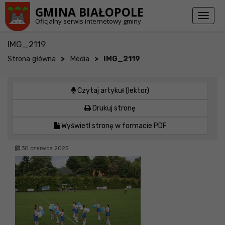
Przejdź do stopki strony
Przejdź do głównej treści strony
GMINA BIAŁOPOLE
Toggl
Oficjalny serwis internetowy gminy
naviga
IMG_2119
>
>
Strona główna
Media
IMG_2119
Czytaj artykuł (lektor)
Drukuj stronę
Wyświetl stronę w formacie PDF
30 czerwca 2025