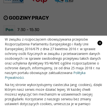
GODZINY PRACY
Pon
7:30 - 15:30
Wt
7:30 - 15:30
W związku z rozpoczęciem obowiązywania przepisów
x
Rozporządzenia Parlamentu Europejskiego i Rady Unii
Europejskiej 2016/679 z dnia 27 kwietnia 2016 r. w sprawie
Śr
7:30 - 15:30
ochrony osób fizycznych w związku z przetwarzaniem danych
osobowych i w sprawie swobodnego przepływu takich danych
Czw
7:30 - 15:30
oraz uchylenia dyrektywy 95/46/WE ogólne rozporządzenie o
ochronie danych, informujemy, że od dnia 25 maja 2018 r. na
Pt
7:30 - 15:30
naszym portalu obowiązuje zaktualizowana
Polityka
Prywatności.
Na tej stronie wykorzystujemy ciasteczka (ang. cookies), dzięki
OFICJALNY SERWIS INTERNETOWY GMINY BIAŁOPOLE
którym nasz serwis może działać lepiej. W każdej chwili
możesz wyłączyć ten mechanizm w ustawieniach swojej
przeglądarki. Korzystanie z naszego serwisu bez zmiany
ustawień dotyczących cookies, umieszcza je w pamięci