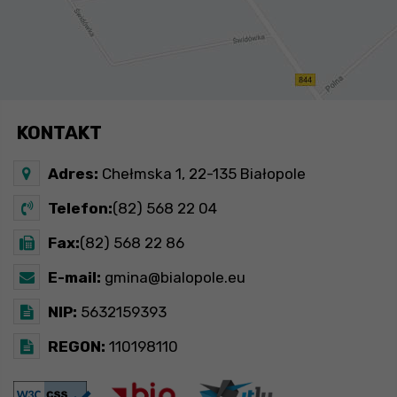
KONTAKT
Adres:
Chełmska 1, 22-135 Białopole
Telefon:
(82) 568 22 04
Fax:
(82) 568 22 86
E-mail:
gmina@bialopole.eu
NIP:
5632159393
REGON:
110198110