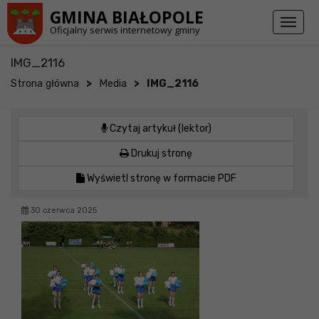
Przejdź do stopki strony
Przejdź do głównej treści strony
GMINA BIAŁOPOLE
Toggl
Oficjalny serwis internetowy gminy
naviga
IMG_2116
>
>
Strona główna
Media
IMG_2116
Czytaj artykuł (lektor)
Drukuj stronę
Wyświetl stronę w formacie PDF
30 czerwca 2025