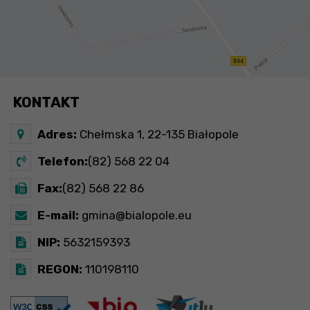
KONTAKT
Adres:
Chełmska 1, 22-135 Białopole
Telefon:
(82) 568 22 04
Fax:
(82) 568 22 86
E-mail:
gmina@bialopole.eu
NIP:
5632159393
REGON:
110198110