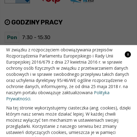
GODZINY PRACY
Pon
7:30 - 15:30
Wt
7:30 - 15:30
W związku z rozpoczęciem obowiązywania przepisów
x
Rozporządzenia Parlamentu Europejskiego i Rady Unii
Europejskiej 2016/679 z dnia 27 kwietnia 2016 r. w sprawie
Śr
7:30 - 15:30
ochrony osób fizycznych w związku z przetwarzaniem danych
osobowych i w sprawie swobodnego przepływu takich danych
Czw
7:30 - 15:30
oraz uchylenia dyrektywy 95/46/WE ogólne rozporządzenie o
ochronie danych, informujemy, że od dnia 25 maja 2018 r. na
Pt
7:30 - 15:30
naszym portalu obowiązuje zaktualizowana
Polityka
Prywatności.
Na tej stronie wykorzystujemy ciasteczka (ang. cookies), dzięki
OFICJALNY SERWIS INTERNETOWY GMINY BIAŁOPOLE
którym nasz serwis może działać lepiej. W każdej chwili
możesz wyłączyć ten mechanizm w ustawieniach swojej
przeglądarki. Korzystanie z naszego serwisu bez zmiany
ustawień dotyczących cookies, umieszcza je w pamięci