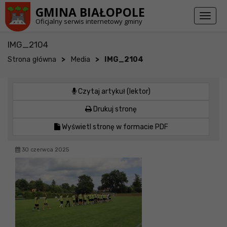
Przejdź do stopki strony
Przejdź do głównej treści strony
GMINA BIAŁOPOLE
Toggl
Oficjalny serwis internetowy gminy
naviga
IMG_2104
>
>
Strona główna
Media
IMG_2104
Czytaj artykuł (lektor)
Drukuj stronę
Wyświetl stronę w formacie PDF
30 czerwca 2025