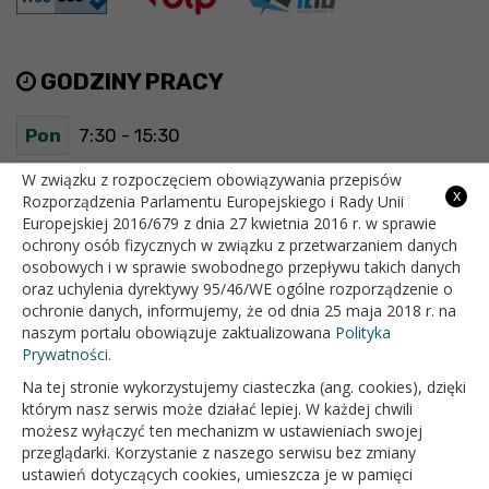
GODZINY PRACY
Pon
7:30 - 15:30
Wt
7:30 - 15:30
W związku z rozpoczęciem obowiązywania przepisów
x
Rozporządzenia Parlamentu Europejskiego i Rady Unii
Europejskiej 2016/679 z dnia 27 kwietnia 2016 r. w sprawie
Śr
7:30 - 15:30
ochrony osób fizycznych w związku z przetwarzaniem danych
osobowych i w sprawie swobodnego przepływu takich danych
Czw
7:30 - 15:30
oraz uchylenia dyrektywy 95/46/WE ogólne rozporządzenie o
ochronie danych, informujemy, że od dnia 25 maja 2018 r. na
Pt
7:30 - 15:30
naszym portalu obowiązuje zaktualizowana
Polityka
Prywatności.
Na tej stronie wykorzystujemy ciasteczka (ang. cookies), dzięki
OFICJALNY SERWIS INTERNETOWY GMINY BIAŁOPOLE
którym nasz serwis może działać lepiej. W każdej chwili
możesz wyłączyć ten mechanizm w ustawieniach swojej
przeglądarki. Korzystanie z naszego serwisu bez zmiany
ustawień dotyczących cookies, umieszcza je w pamięci