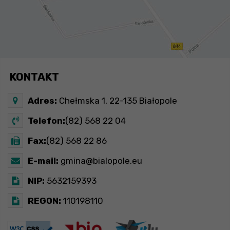
KONTAKT
Adres:
Chełmska 1, 22-135 Białopole
Telefon:
(82) 568 22 04
Fax:
(82) 568 22 86
E-mail:
gmina@bialopole.eu
NIP:
5632159393
REGON:
110198110