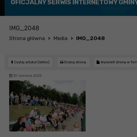
OFICJALNY SERWIS INTERNETOWY GMIN
IMG_2048
Strona główna
Media
IMG_2048
>
>
Czytaj artykuł (lektor)
Drukuj stronę
Wyświetl stronę w fo
30 czerwca 2025