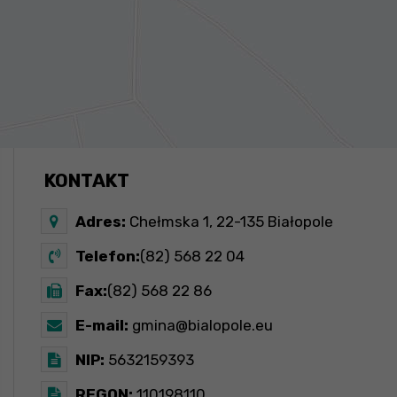
KONTAKT
Adres:
Chełmska 1, 22-135 Białopole
Telefon:
(82) 568 22 04
Fax:
(82) 568 22 86
E-mail:
gmina@bialopole.eu
NIP:
5632159393
REGON:
110198110