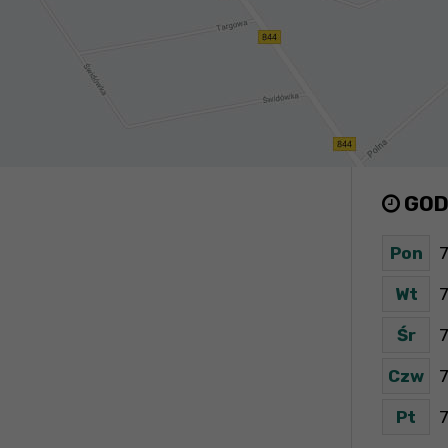
GOD
Pon
7
Wt
7
Śr
7
Czw
7
Pt
7