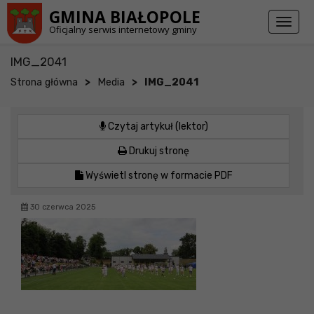
Przejdź do stopki strony
Przejdź do głównej treści strony
GMINA BIAŁOPOLE
Toggl
Oficjalny serwis internetowy gminy
naviga
IMG_2041
>
>
Strona główna
Media
IMG_2041
Czytaj artykuł (lektor)
Drukuj stronę
Wyświetl stronę w formacie PDF
30 czerwca 2025