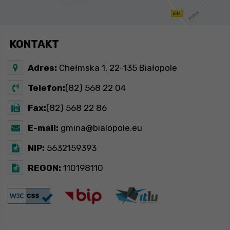
KONTAKT
Adres:
Chełmska 1, 22-135 Białopole
Telefon:
(82) 568 22 04
Fax:
(82) 568 22 86
E-mail:
gmina@bialopole.eu
NIP:
5632159393
REGON:
110198110