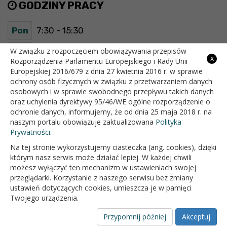
GODZINY PRACY
Pon
7:30 - 15:30
Wt
7:30 - 15:30
W związku z rozpoczęciem obowiązywania przepisów
x
Rozporządzenia Parlamentu Europejskiego i Rady Unii
Europejskiej 2016/679 z dnia 27 kwietnia 2016 r. w sprawie
Śr
7:30 - 15:30
ochrony osób fizycznych w związku z przetwarzaniem danych
osobowych i w sprawie swobodnego przepływu takich danych
Czw
7:30 - 15:30
oraz uchylenia dyrektywy 95/46/WE ogólne rozporządzenie o
ochronie danych, informujemy, że od dnia 25 maja 2018 r. na
Pt
7:30 - 15:30
naszym portalu obowiązuje zaktualizowana
Polityka
Prywatności.
Na tej stronie wykorzystujemy ciasteczka (ang. cookies), dzięki
OFICJALNY SERWIS INTERNETOWY GMINY BIAŁOPOLE
którym nasz serwis może działać lepiej. W każdej chwili
możesz wyłączyć ten mechanizm w ustawieniach swojej
przeglądarki. Korzystanie z naszego serwisu bez zmiany
ustawień dotyczących cookies, umieszcza je w pamięci
Twojego urządzenia.
Przypomnij później
Akceptuj