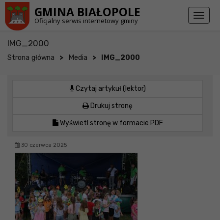
Przejdź do stopki strony
Przejdź do głównej treści strony
GMINA BIAŁOPOLE
Toggl
Oficjalny serwis internetowy gminy
naviga
IMG_2000
>
>
Strona główna
Media
IMG_2000
Czytaj artykuł (lektor)
Drukuj stronę
Wyświetl stronę w formacie PDF
30 czerwca 2025