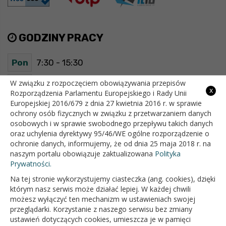
GODZINY PRACY
Pon
7:30 - 15:30
Wt
7:30 - 15:30
W związku z rozpoczęciem obowiązywania przepisów
x
Rozporządzenia Parlamentu Europejskiego i Rady Unii
Europejskiej 2016/679 z dnia 27 kwietnia 2016 r. w sprawie
Śr
7:30 - 15:30
ochrony osób fizycznych w związku z przetwarzaniem danych
osobowych i w sprawie swobodnego przepływu takich danych
Czw
7:30 - 15:30
oraz uchylenia dyrektywy 95/46/WE ogólne rozporządzenie o
ochronie danych, informujemy, że od dnia 25 maja 2018 r. na
Pt
7:30 - 15:30
naszym portalu obowiązuje zaktualizowana
Polityka
Prywatności.
Na tej stronie wykorzystujemy ciasteczka (ang. cookies), dzięki
OFICJALNY SERWIS INTERNETOWY GMINY BIAŁOPOLE
którym nasz serwis może działać lepiej. W każdej chwili
możesz wyłączyć ten mechanizm w ustawieniach swojej
przeglądarki. Korzystanie z naszego serwisu bez zmiany
ustawień dotyczących cookies, umieszcza je w pamięci