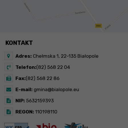
KONTAKT
Adres:
Chełmska 1, 22-135 Białopole
Telefon:
(82) 568 22 04
Fax:
(82) 568 22 86
E-mail:
gmina@bialopole.eu
NIP:
5632159393
REGON:
110198110