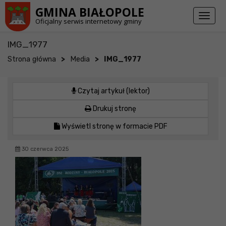
Przejdź do stopki strony
Przejdź do głównej treści strony
GMINA BIAŁOPOLE
Toggl
Oficjalny serwis internetowy gminy
naviga
IMG_1977
>
>
Strona główna
Media
IMG_1977
Czytaj artykuł (lektor)
Drukuj stronę
Wyświetl stronę w formacie PDF
30 czerwca 2025