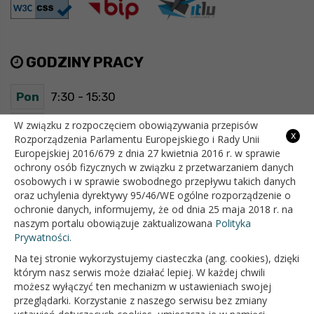
GODZINY PRACY
Pon
7:30 - 15:30
Wt
7:30 - 15:30
W związku z rozpoczęciem obowiązywania przepisów
x
Rozporządzenia Parlamentu Europejskiego i Rady Unii
Europejskiej 2016/679 z dnia 27 kwietnia 2016 r. w sprawie
Śr
7:30 - 15:30
ochrony osób fizycznych w związku z przetwarzaniem danych
osobowych i w sprawie swobodnego przepływu takich danych
Czw
7:30 - 15:30
oraz uchylenia dyrektywy 95/46/WE ogólne rozporządzenie o
ochronie danych, informujemy, że od dnia 25 maja 2018 r. na
Pt
7:30 - 15:30
naszym portalu obowiązuje zaktualizowana
Polityka
Prywatności.
Na tej stronie wykorzystujemy ciasteczka (ang. cookies), dzięki
OFICJALNY SERWIS INTERNETOWY GMINY BIAŁOPOLE
którym nasz serwis może działać lepiej. W każdej chwili
możesz wyłączyć ten mechanizm w ustawieniach swojej
przeglądarki. Korzystanie z naszego serwisu bez zmiany