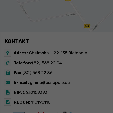
KONTAKT
Adres:
Chełmska 1, 22-135 Białopole
Telefon:
(82) 568 22 04
Fax:
(82) 568 22 86
E-mail:
gmina@bialopole.eu
NIP:
5632159393
REGON:
110198110