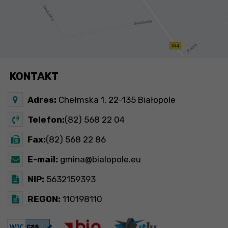
KONTAKT
Adres:
Chełmska 1, 22-135 Białopole
Telefon:
(82) 568 22 04
Fax:
(82) 568 22 86
E-mail:
gmina@bialopole.eu
NIP:
5632159393
REGON:
110198110