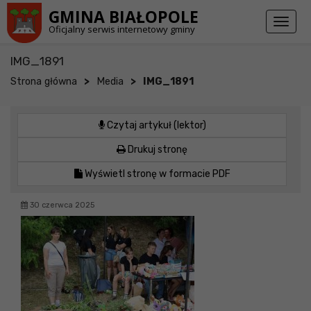
Przejdź do stopki strony
Przejdź do głównej treści strony
GMINA BIAŁOPOLE
Toggl
Oficjalny serwis internetowy gminy
naviga
IMG_1891
>
>
Strona główna
Media
IMG_1891
Czytaj artykuł (lektor)
Drukuj stronę
Wyświetl stronę w formacie PDF
30 czerwca 2025