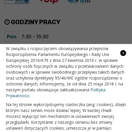
GODZINY PRACY
Pon
7:30 - 15:30
Wt
7:30 - 15:30
W związku z rozpoczęciem obowiązywania przepisów
x
Rozporządzenia Parlamentu Europejskiego i Rady Unii
Europejskiej 2016/679 z dnia 27 kwietnia 2016 r. w sprawie
Śr
7:30 - 15:30
ochrony osób fizycznych w związku z przetwarzaniem danych
osobowych i w sprawie swobodnego przepływu takich danych
Czw
7:30 - 15:30
oraz uchylenia dyrektywy 95/46/WE ogólne rozporządzenie o
ochronie danych, informujemy, że od dnia 25 maja 2018 r. na
Pt
7:30 - 15:30
naszym portalu obowiązuje zaktualizowana
Polityka
Prywatności.
Na tej stronie wykorzystujemy ciasteczka (ang. cookies), dzięki
OFICJALNY SERWIS INTERNETOWY GMINY BIAŁOPOLE
którym nasz serwis może działać lepiej. W każdej chwili
możesz wyłączyć ten mechanizm w ustawieniach swojej
przeglądarki. Korzystanie z naszego serwisu bez zmiany
ustawień dotyczących cookies, umieszcza je w pamięci