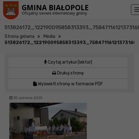
Przejdź do stopki strony
Przejdź do głównej treści strony
GMINA BIAŁOPOLE
Oficjalny serwis internetowy gminy
513826172_122190095858313393_758471161213731
>
>
Strona główna
Media
513826172_122190095858313393_75847116121373168
Czytaj artykuł (lektor)
Drukuj stronę
Wyświetl stronę w formacie PDF
30 czerwca 2025