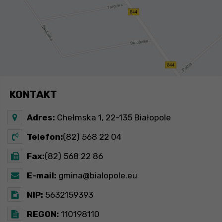
KONTAKT
Adres:
Chełmska 1, 22-135 Białopole
Telefon:
(82) 568 22 04
Fax:
(82) 568 22 86
E-mail:
gmina@bialopole.eu
NIP:
5632159393
REGON:
110198110