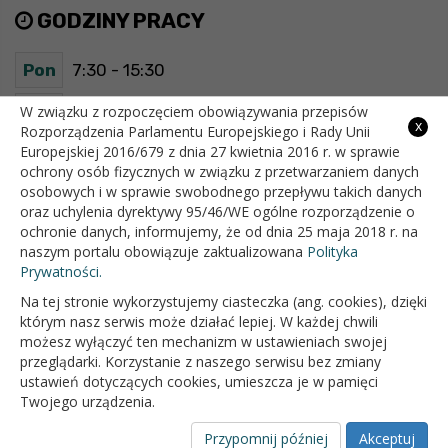
GODZINY PRACY
Pon
7:30 - 15:30
Wt
7:30 - 15:30
W związku z rozpoczęciem obowiązywania przepisów
x
Rozporządzenia Parlamentu Europejskiego i Rady Unii
Europejskiej 2016/679 z dnia 27 kwietnia 2016 r. w sprawie
Śr
7:30 - 15:30
ochrony osób fizycznych w związku z przetwarzaniem danych
osobowych i w sprawie swobodnego przepływu takich danych
Czw
7:30 - 15:30
oraz uchylenia dyrektywy 95/46/WE ogólne rozporządzenie o
ochronie danych, informujemy, że od dnia 25 maja 2018 r. na
Pt
7:30 - 15:30
naszym portalu obowiązuje zaktualizowana
Polityka
Prywatności.
Na tej stronie wykorzystujemy ciasteczka (ang. cookies), dzięki
OFICJALNY SERWIS INTERNETOWY GMINY BIAŁOPOLE
którym nasz serwis może działać lepiej. W każdej chwili
możesz wyłączyć ten mechanizm w ustawieniach swojej
przeglądarki. Korzystanie z naszego serwisu bez zmiany
ustawień dotyczących cookies, umieszcza je w pamięci
Twojego urządzenia.
Przypomnij później
Akceptuj