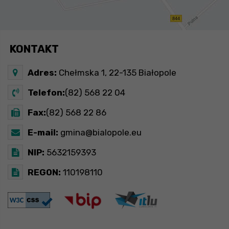
KONTAKT
Adres:
Chełmska 1, 22-135 Białopole
Telefon:
(82) 568 22 04
Fax:
(82) 568 22 86
E-mail:
gmina@bialopole.eu
NIP:
5632159393
REGON:
110198110