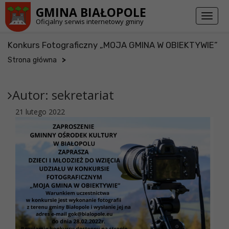
Przejdź do stopki strony
Przejdź do głównej treści strony
GMINA BIAŁOPOLE
Toggl
Oficjalny serwis internetowy gminy
naviga
Konkurs Fotograficzny „MOJA GMINA W OBIEKTYWIE”
>
Strona główna
Autor:
sekretariat
21 lutego 2022