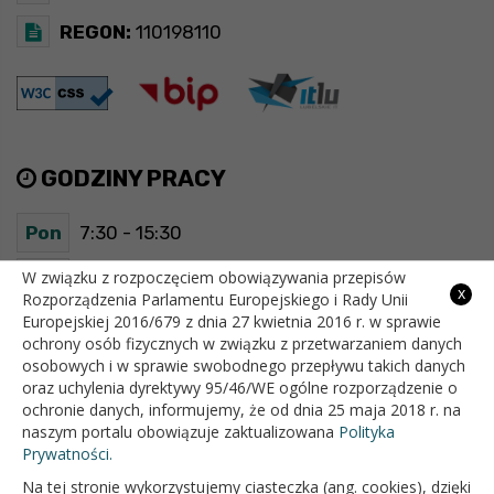
REGON:
110198110
GODZINY PRACY
Pon
7:30 - 15:30
Wt
7:30 - 15:30
W związku z rozpoczęciem obowiązywania przepisów
x
Rozporządzenia Parlamentu Europejskiego i Rady Unii
Europejskiej 2016/679 z dnia 27 kwietnia 2016 r. w sprawie
Śr
7:30 - 15:30
ochrony osób fizycznych w związku z przetwarzaniem danych
osobowych i w sprawie swobodnego przepływu takich danych
Czw
7:30 - 15:30
oraz uchylenia dyrektywy 95/46/WE ogólne rozporządzenie o
ochronie danych, informujemy, że od dnia 25 maja 2018 r. na
Pt
7:30 - 15:30
naszym portalu obowiązuje zaktualizowana
Polityka
Prywatności.
Na tej stronie wykorzystujemy ciasteczka (ang. cookies), dzięki
OFICJALNY SERWIS INTERNETOWY GMINY BIAŁOPOLE