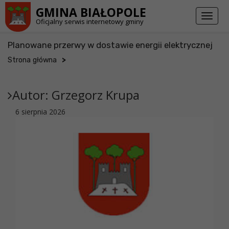
Przejdź do stopki strony
Przejdź do głównej treści strony
GMINA BIAŁOPOLE
Toggl
Oficjalny serwis internetowy gminy
naviga
Planowane przerwy w dostawie energii elektrycznej
>
Strona główna
Autor:
Grzegorz Krupa
6 sierpnia 2026