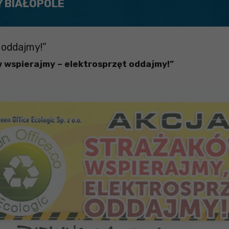
Y BIAŁOPOLE
 oddajmy!”
w wspierajmy – elektrosprzęt oddajmy!”