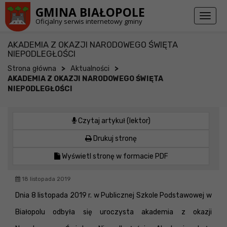
Przejdź do stopki strony
Przejdź do głównej treści strony
GMINA BIAŁOPOLE
Toggl
Oficjalny serwis internetowy gminy
naviga
AKADEMIA Z OKAZJI NARODOWEGO ŚWIĘTA
NIEPODLEGŁOŚCI
>
>
Strona główna
Aktualności
AKADEMIA Z OKAZJI NARODOWEGO ŚWIĘTA
NIEPODLEGŁOŚCI
Czytaj artykuł (lektor)
Drukuj stronę
Wyświetl stronę w formacie PDF
18 listopada 2019
Dnia 8 listopada 2019 r. w Publicznej Szkole Podstawowej w
Białopolu odbyła się uroczysta akademia z okazji