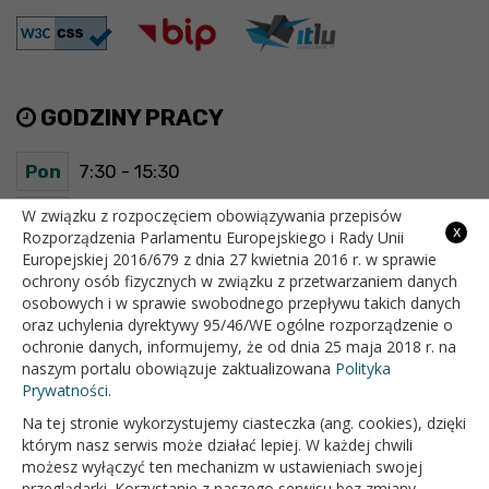
GODZINY PRACY
Pon
7:30 - 15:30
Wt
7:30 - 15:30
W związku z rozpoczęciem obowiązywania przepisów
x
Rozporządzenia Parlamentu Europejskiego i Rady Unii
Europejskiej 2016/679 z dnia 27 kwietnia 2016 r. w sprawie
Śr
7:30 - 15:30
ochrony osób fizycznych w związku z przetwarzaniem danych
osobowych i w sprawie swobodnego przepływu takich danych
Czw
7:30 - 15:30
oraz uchylenia dyrektywy 95/46/WE ogólne rozporządzenie o
ochronie danych, informujemy, że od dnia 25 maja 2018 r. na
Pt
7:30 - 15:30
naszym portalu obowiązuje zaktualizowana
Polityka
Prywatności.
Na tej stronie wykorzystujemy ciasteczka (ang. cookies), dzięki
OFICJALNY SERWIS INTERNETOWY GMINY BIAŁOPOLE
którym nasz serwis może działać lepiej. W każdej chwili
możesz wyłączyć ten mechanizm w ustawieniach swojej
przeglądarki. Korzystanie z naszego serwisu bez zmiany