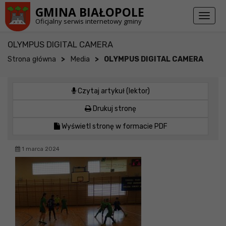
Przejdź do stopki strony
Przejdź do głównej treści strony
GMINA BIAŁOPOLE
Toggl
Oficjalny serwis internetowy gminy
naviga
OLYMPUS DIGITAL CAMERA
>
>
Strona główna
Media
OLYMPUS DIGITAL CAMERA
Czytaj artykuł (lektor)
Drukuj stronę
Wyświetl stronę w formacie PDF
1 marca 2024