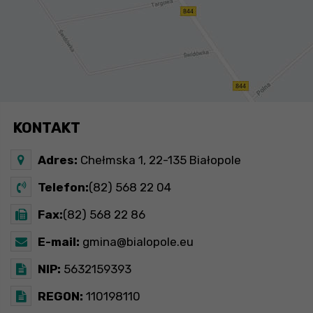
KONTAKT
Adres:
Chełmska 1, 22-135 Białopole
Telefon:
(82) 568 22 04
Fax:
(82) 568 22 86
E-mail:
gmina@bialopole.eu
NIP:
5632159393
REGON:
110198110