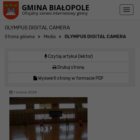
Przejdź do stopki strony
Przejdź do głównej treści strony
GMINA BIAŁOPOLE
Toggl
Oficjalny serwis internetowy gminy
naviga
OLYMPUS DIGITAL CAMERA
>
>
Strona główna
Media
OLYMPUS DIGITAL CAMERA
Czytaj artykuł (lektor)
Drukuj stronę
Wyświetl stronę w formacie PDF
1 marca 2024