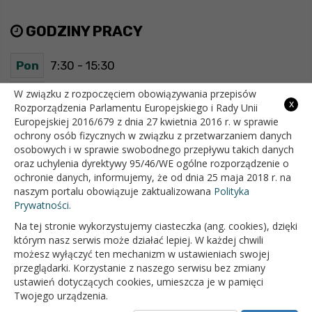
GODZINY PRACY
Pon
7:30 - 15:30
Wt
7:30 - 15:30
W związku z rozpoczęciem obowiązywania przepisów
x
Rozporządzenia Parlamentu Europejskiego i Rady Unii
Europejskiej 2016/679 z dnia 27 kwietnia 2016 r. w sprawie
Śr
7:30 - 15:30
ochrony osób fizycznych w związku z przetwarzaniem danych
osobowych i w sprawie swobodnego przepływu takich danych
Czw
7:30 - 15:30
oraz uchylenia dyrektywy 95/46/WE ogólne rozporządzenie o
ochronie danych, informujemy, że od dnia 25 maja 2018 r. na
Pt
7:30 - 15:30
naszym portalu obowiązuje zaktualizowana
Polityka
Prywatności.
Na tej stronie wykorzystujemy ciasteczka (ang. cookies), dzięki
OFICJALNY SERWIS INTERNETOWY GMINY BIAŁOPOLE
którym nasz serwis może działać lepiej. W każdej chwili
możesz wyłączyć ten mechanizm w ustawieniach swojej
przeglądarki. Korzystanie z naszego serwisu bez zmiany
ustawień dotyczących cookies, umieszcza je w pamięci
Twojego urządzenia.