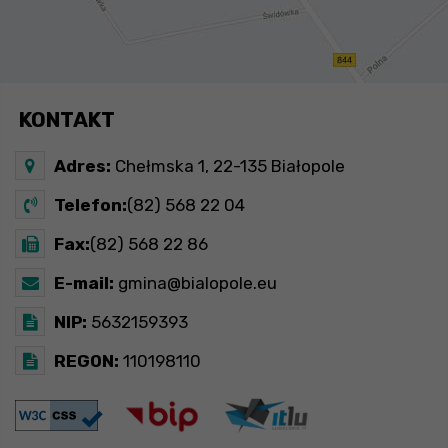
KONTAKT
Adres:
Chełmska 1, 22-135 Białopole
Telefon:
(82) 568 22 04
Fax:
(82) 568 22 86
E-mail:
gmina@bialopole.eu
NIP:
5632159393
REGON:
110198110