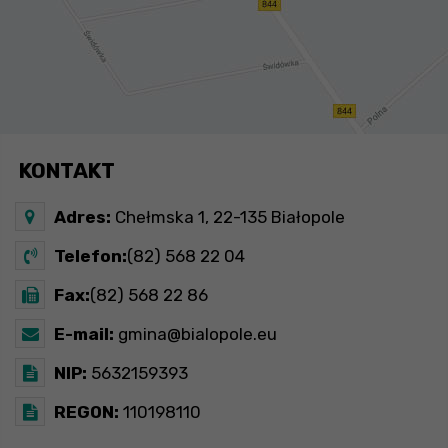
KONTAKT
Adres:
Chełmska 1, 22-135 Białopole
Telefon:
(82) 568 22 04
Fax:
(82) 568 22 86
E-mail:
gmina@bialopole.eu
NIP:
5632159393
REGON:
110198110