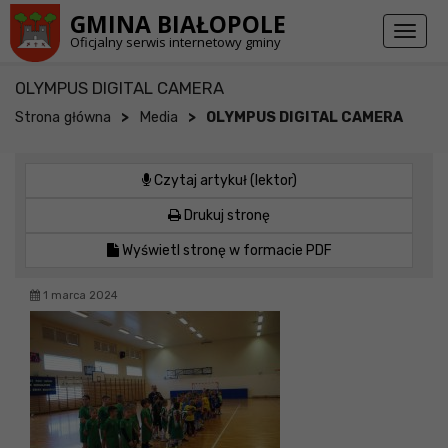
Przejdź do stopki strony
Przejdź do głównej treści strony
GMINA BIAŁOPOLE
Toggl
Oficjalny serwis internetowy gminy
naviga
OLYMPUS DIGITAL CAMERA
>
>
Strona główna
Media
OLYMPUS DIGITAL CAMERA
Czytaj artykuł (lektor)
Drukuj stronę
Wyświetl stronę w formacie PDF
1 marca 2024