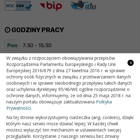
GODZINY PRACY
Pon
7:30 - 15:30
Wt
7:30 - 15:30
W związku z rozpoczęciem obowiązywania przepisów
x
Rozporządzenia Parlamentu Europejskiego i Rady Unii
Europejskiej 2016/679 z dnia 27 kwietnia 2016 r. w sprawie
Śr
7:30 - 15:30
ochrony osób fizycznych w związku z przetwarzaniem danych
osobowych i w sprawie swobodnego przepływu takich danych
Czw
7:30 - 15:30
oraz uchylenia dyrektywy 95/46/WE ogólne rozporządzenie o
ochronie danych, informujemy, że od dnia 25 maja 2018 r. na
Pt
7:30 - 15:30
naszym portalu obowiązuje zaktualizowana
Polityka
Prywatności.
Na tej stronie wykorzystujemy ciasteczka (ang. cookies), dzięki
OFICJALNY SERWIS INTERNETOWY GMINY BIAŁOPOLE
którym nasz serwis może działać lepiej. W każdej chwili
możesz wyłączyć ten mechanizm w ustawieniach swojej
przeglądarki. Korzystanie z naszego serwisu bez zmiany