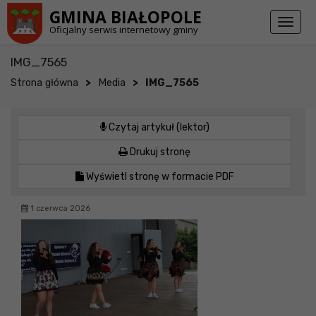
Przejdź do stopki strony
Przejdź do głównej treści strony
GMINA BIAŁOPOLE
Toggl
Oficjalny serwis internetowy gminy
naviga
IMG_7565
>
>
Strona główna
Media
IMG_7565
Czytaj artykuł (lektor)
Drukuj stronę
Wyświetl stronę w formacie PDF
1 czerwca 2026