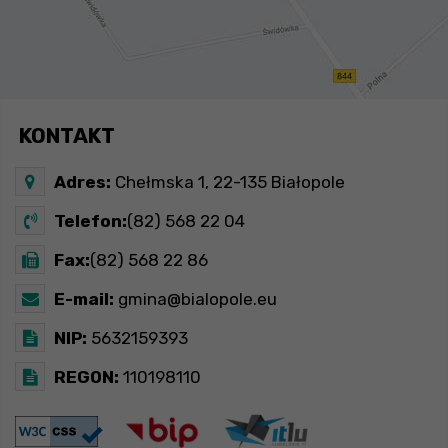
KONTAKT
Adres:
Chełmska 1, 22-135 Białopole
Telefon:
(82) 568 22 04
Fax:
(82) 568 22 86
E-mail:
gmina@bialopole.eu
NIP:
5632159393
REGON:
110198110