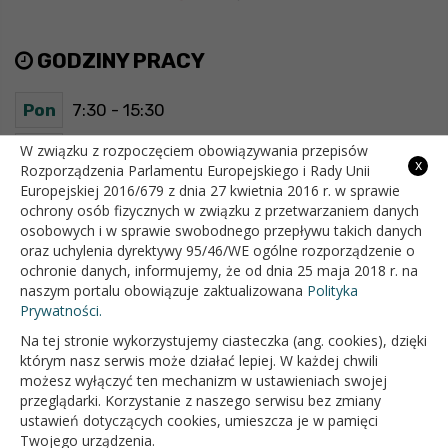
GODZINY PRACY
Pon
7:30 - 15:30
Wt
7:30 - 15:30
W związku z rozpoczęciem obowiązywania przepisów
x
Rozporządzenia Parlamentu Europejskiego i Rady Unii
Europejskiej 2016/679 z dnia 27 kwietnia 2016 r. w sprawie
Śr
7:30 - 15:30
ochrony osób fizycznych w związku z przetwarzaniem danych
osobowych i w sprawie swobodnego przepływu takich danych
Czw
7:30 - 15:30
oraz uchylenia dyrektywy 95/46/WE ogólne rozporządzenie o
ochronie danych, informujemy, że od dnia 25 maja 2018 r. na
Pt
7:30 - 15:30
naszym portalu obowiązuje zaktualizowana
Polityka
Prywatności.
Na tej stronie wykorzystujemy ciasteczka (ang. cookies), dzięki
OFICJALNY SERWIS INTERNETOWY GMINY BIAŁOPOLE
którym nasz serwis może działać lepiej. W każdej chwili
możesz wyłączyć ten mechanizm w ustawieniach swojej
przeglądarki. Korzystanie z naszego serwisu bez zmiany
ustawień dotyczących cookies, umieszcza je w pamięci
Twojego urządzenia.