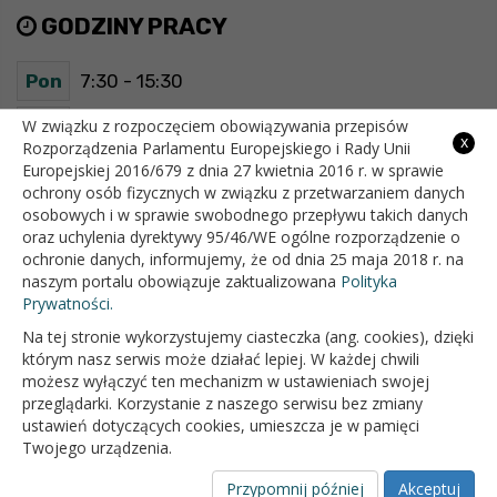
GODZINY PRACY
Pon
7:30 - 15:30
Wt
7:30 - 15:30
W związku z rozpoczęciem obowiązywania przepisów
x
Rozporządzenia Parlamentu Europejskiego i Rady Unii
Europejskiej 2016/679 z dnia 27 kwietnia 2016 r. w sprawie
Śr
7:30 - 15:30
ochrony osób fizycznych w związku z przetwarzaniem danych
osobowych i w sprawie swobodnego przepływu takich danych
Czw
7:30 - 15:30
oraz uchylenia dyrektywy 95/46/WE ogólne rozporządzenie o
ochronie danych, informujemy, że od dnia 25 maja 2018 r. na
Pt
7:30 - 15:30
naszym portalu obowiązuje zaktualizowana
Polityka
Prywatności.
Na tej stronie wykorzystujemy ciasteczka (ang. cookies), dzięki
OFICJALNY SERWIS INTERNETOWY GMINY BIAŁOPOLE
którym nasz serwis może działać lepiej. W każdej chwili
możesz wyłączyć ten mechanizm w ustawieniach swojej
przeglądarki. Korzystanie z naszego serwisu bez zmiany
ustawień dotyczących cookies, umieszcza je w pamięci
Twojego urządzenia.
Przypomnij później
Akceptuj