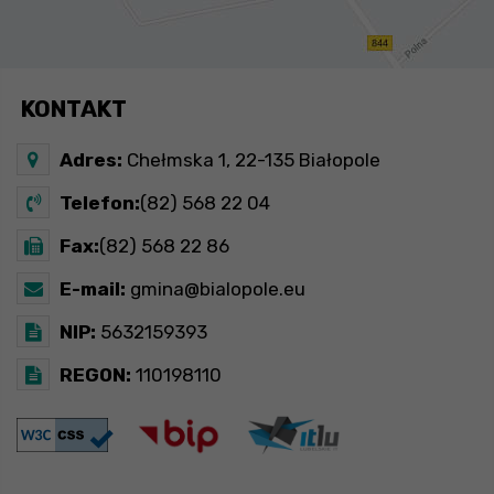
KONTAKT
Adres:
Chełmska 1, 22-135 Białopole
Telefon:
(82) 568 22 04
Fax:
(82) 568 22 86
E-mail:
gmina@bialopole.eu
NIP:
5632159393
REGON:
110198110