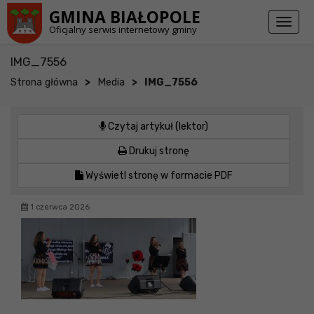
Przejdź do stopki strony
Przejdź do głównej treści strony
GMINA BIAŁOPOLE
Toggl
Oficjalny serwis internetowy gminy
naviga
IMG_7556
>
>
Strona główna
Media
IMG_7556
Czytaj artykuł (lektor)
Drukuj stronę
Wyświetl stronę w formacie PDF
1 czerwca 2026