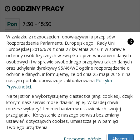
GODZINY PRACY
Pon
7:30 - 15:30
Wt
7:30 - 15:30
W związku z rozpoczęciem obowiązywania przepisów
x
Rozporządzenia Parlamentu Europejskiego i Rady Unii
Europejskiej 2016/679 z dnia 27 kwietnia 2016 r. w sprawie
Śr
7:30 - 15:30
ochrony osób fizycznych w związku z przetwarzaniem danych
osobowych i w sprawie swobodnego przepływu takich danych
Czw
7:30 - 15:30
oraz uchylenia dyrektywy 95/46/WE ogólne rozporządzenie o
ochronie danych, informujemy, że od dnia 25 maja 2018 r. na
Pt
7:30 - 15:30
naszym portalu obowiązuje zaktualizowana
Polityka
Prywatności.
Na tej stronie wykorzystujemy ciasteczka (ang. cookies), dzięki
OFICJALNY SERWIS INTERNETOWY GMINY BIAŁOPOLE
którym nasz serwis może działać lepiej. W każdej chwili
możesz wyłączyć ten mechanizm w ustawieniach swojej
przeglądarki. Korzystanie z naszego serwisu bez zmiany
ustawień dotyczących cookies, umieszcza je w pamięci
Twojego urządzenia.
Przypomnij później
Akceptuj