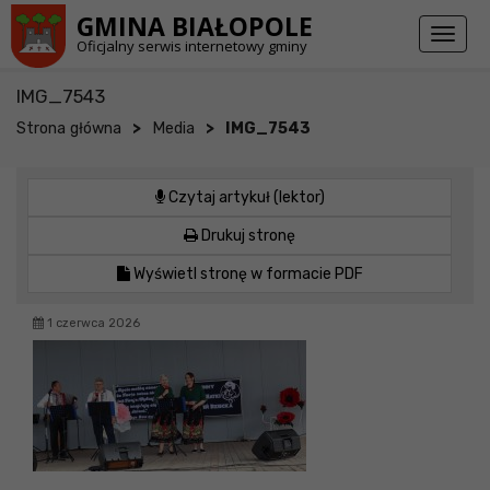
Przejdź do stopki strony
Przejdź do głównej treści strony
GMINA BIAŁOPOLE
Toggl
Oficjalny serwis internetowy gminy
naviga
IMG_7543
>
>
Strona główna
Media
IMG_7543
Czytaj artykuł (lektor)
Drukuj stronę
Wyświetl stronę w formacie PDF
1 czerwca 2026