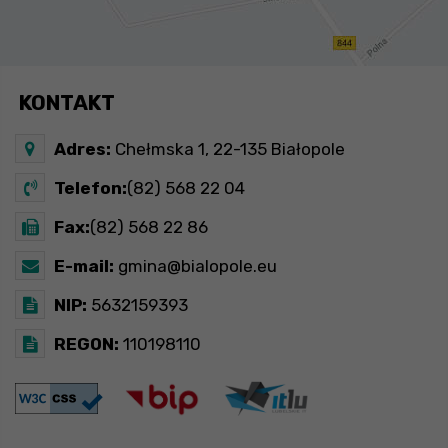
KONTAKT
Adres:
Chełmska 1, 22-135 Białopole
Telefon:
(82) 568 22 04
Fax:
(82) 568 22 86
E-mail:
gmina@bialopole.eu
NIP:
5632159393
REGON:
110198110