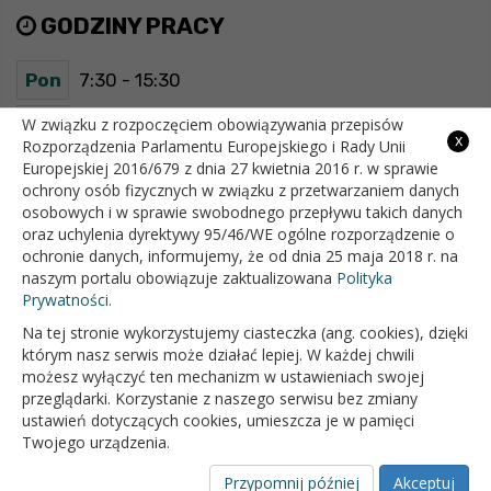
GODZINY PRACY
Pon
7:30 - 15:30
Wt
7:30 - 15:30
W związku z rozpoczęciem obowiązywania przepisów
x
Rozporządzenia Parlamentu Europejskiego i Rady Unii
Europejskiej 2016/679 z dnia 27 kwietnia 2016 r. w sprawie
Śr
7:30 - 15:30
ochrony osób fizycznych w związku z przetwarzaniem danych
osobowych i w sprawie swobodnego przepływu takich danych
Czw
7:30 - 15:30
oraz uchylenia dyrektywy 95/46/WE ogólne rozporządzenie o
ochronie danych, informujemy, że od dnia 25 maja 2018 r. na
Pt
7:30 - 15:30
naszym portalu obowiązuje zaktualizowana
Polityka
Prywatności.
Na tej stronie wykorzystujemy ciasteczka (ang. cookies), dzięki
OFICJALNY SERWIS INTERNETOWY GMINY BIAŁOPOLE
którym nasz serwis może działać lepiej. W każdej chwili
możesz wyłączyć ten mechanizm w ustawieniach swojej
przeglądarki. Korzystanie z naszego serwisu bez zmiany
ustawień dotyczących cookies, umieszcza je w pamięci
Twojego urządzenia.
Przypomnij później
Akceptuj