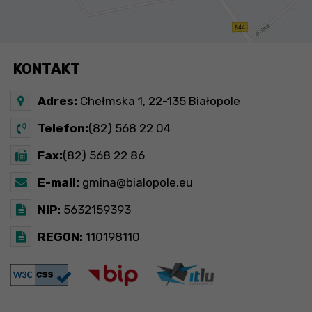
KONTAKT
Adres:
Chełmska 1, 22-135 Białopole
Telefon:
(82) 568 22 04
Fax:
(82) 568 22 86
E-mail:
gmina@bialopole.eu
NIP:
5632159393
REGON:
110198110