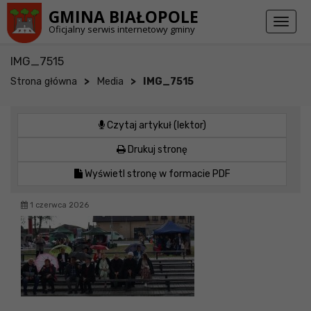
Przejdź do stopki strony
Przejdź do głównej treści strony
GMINA BIAŁOPOLE
Toggl
Oficjalny serwis internetowy gminy
naviga
IMG_7515
>
>
Strona główna
Media
IMG_7515
Czytaj artykuł (lektor)
Drukuj stronę
Wyświetl stronę w formacie PDF
1 czerwca 2026