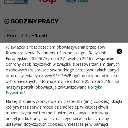
GODZINY PRACY
Pon
7:30 - 15:30
Wt
7:30 - 15:30
W związku z rozpoczęciem obowiązywania przepisów
x
Rozporządzenia Parlamentu Europejskiego i Rady Unii
Europejskiej 2016/679 z dnia 27 kwietnia 2016 r. w sprawie
Śr
7:30 - 15:30
ochrony osób fizycznych w związku z przetwarzaniem danych
osobowych i w sprawie swobodnego przepływu takich danych
Czw
7:30 - 15:30
oraz uchylenia dyrektywy 95/46/WE ogólne rozporządzenie o
ochronie danych, informujemy, że od dnia 25 maja 2018 r. na
Pt
7:30 - 15:30
naszym portalu obowiązuje zaktualizowana
Polityka
Prywatności.
Na tej stronie wykorzystujemy ciasteczka (ang. cookies), dzięki
OFICJALNY SERWIS INTERNETOWY GMINY BIAŁOPOLE
którym nasz serwis może działać lepiej. W każdej chwili
możesz wyłączyć ten mechanizm w ustawieniach swojej
przeglądarki. Korzystanie z naszego serwisu bez zmiany
ustawień dotyczących cookies, umieszcza je w pamięci