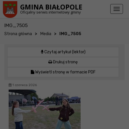
Przejdź do stopki strony
Przejdź do głównej treści strony
GMINA BIAŁOPOLE
Toggl
Oficjalny serwis internetowy gminy
naviga
IMG_7505
>
>
Strona główna
Media
IMG_7505
Czytaj artykuł (lektor)
Drukuj stronę
Wyświetl stronę w formacie PDF
1 czerwca 2026