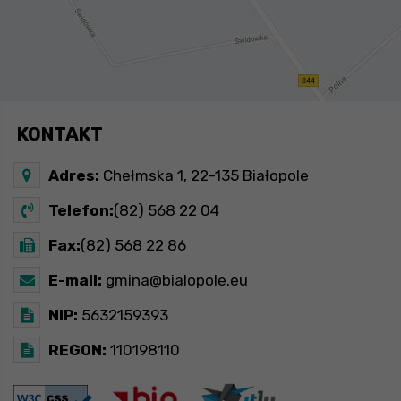
KONTAKT
Adres:
Chełmska 1, 22-135 Białopole
Telefon:
(82) 568 22 04
Fax:
(82) 568 22 86
E-mail:
gmina@bialopole.eu
NIP:
5632159393
REGON:
110198110