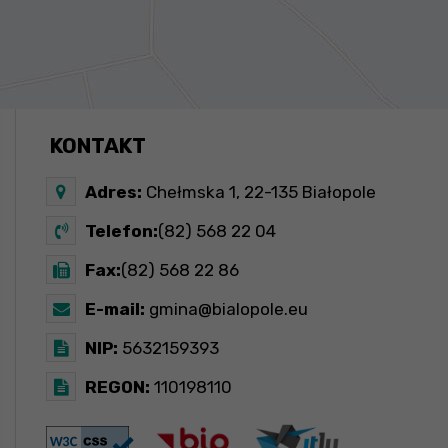
KONTAKT
Adres:
Chełmska 1, 22-135 Białopole
Telefon:
(82) 568 22 04
Fax:
(82) 568 22 86
E-mail:
gmina@bialopole.eu
NIP:
5632159393
REGON:
110198110