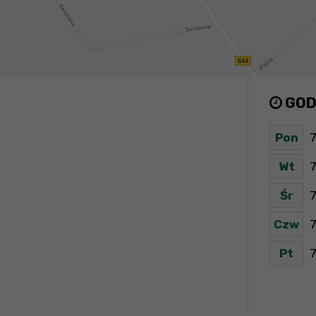
GOD
Pon
7
Wt
7
Śr
7
Czw
7
Pt
7