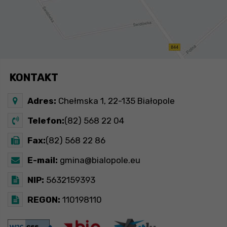
KONTAKT
Adres:
Chełmska 1, 22-135 Białopole
Telefon:
(82) 568 22 04
Fax:
(82) 568 22 86
E-mail:
gmina@bialopole.eu
NIP:
5632159393
REGON:
110198110