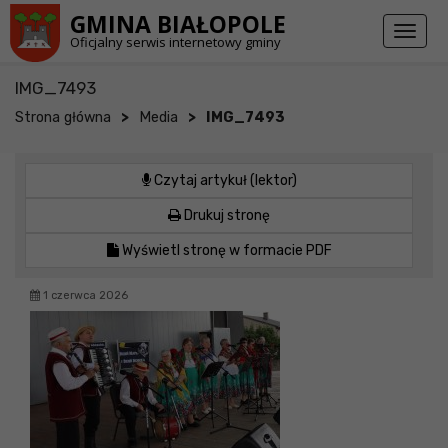
Przejdź do stopki strony
Przejdź do głównej treści strony
GMINA BIAŁOPOLE
Toggl
Oficjalny serwis internetowy gminy
naviga
IMG_7493
>
>
Strona główna
Media
IMG_7493
Czytaj artykuł (lektor)
Drukuj stronę
Wyświetl stronę w formacie PDF
1 czerwca 2026