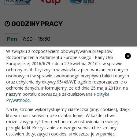
GODZINY PRACY
Pon
7:30 - 15:30
Wt
7:30 - 15:30
W związku z rozpoczęciem obowiązywania przepisów
x
Rozporządzenia Parlamentu Europejskiego i Rady Unii
Europejskiej 2016/679 z dnia 27 kwietnia 2016 r. w sprawie
Śr
7:30 - 15:30
ochrony osób fizycznych w związku z przetwarzaniem danych
osobowych i w sprawie swobodnego przepływu takich danych
Czw
7:30 - 15:30
oraz uchylenia dyrektywy 95/46/WE ogólne rozporządzenie o
ochronie danych, informujemy, że od dnia 25 maja 2018 r. na
Pt
7:30 - 15:30
naszym portalu obowiązuje zaktualizowana
Polityka
Prywatności.
Na tej stronie wykorzystujemy ciasteczka (ang. cookies), dzięki
OFICJALNY SERWIS INTERNETOWY GMINY BIAŁOPOLE
którym nasz serwis może działać lepiej. W każdej chwili
możesz wyłączyć ten mechanizm w ustawieniach swojej
przeglądarki. Korzystanie z naszego serwisu bez zmiany
ustawień dotyczących cookies, umieszcza je w pamięci