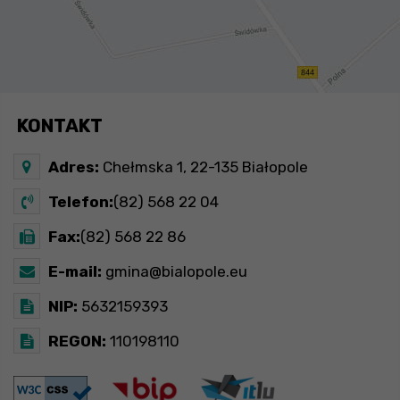
KONTAKT
Adres:
Chełmska 1, 22-135 Białopole
Telefon:
(82) 568 22 04
Fax:
(82) 568 22 86
E-mail:
gmina@bialopole.eu
NIP:
5632159393
REGON:
110198110