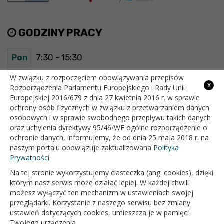
GODZINY PRACY
Pon
7:30 - 15:30
Wt
7:30 - 15:30
W związku z rozpoczęciem obowiązywania przepisów
x
Rozporządzenia Parlamentu Europejskiego i Rady Unii
Europejskiej 2016/679 z dnia 27 kwietnia 2016 r. w sprawie
Śr
7:30 - 15:30
ochrony osób fizycznych w związku z przetwarzaniem danych
osobowych i w sprawie swobodnego przepływu takich danych
Czw
7:30 - 15:30
oraz uchylenia dyrektywy 95/46/WE ogólne rozporządzenie o
ochronie danych, informujemy, że od dnia 25 maja 2018 r. na
Pt
7:30 - 15:30
naszym portalu obowiązuje zaktualizowana
Polityka
Prywatności.
Na tej stronie wykorzystujemy ciasteczka (ang. cookies), dzięki
OFICJALNY SERWIS INTERNETOWY GMINY BIAŁOPOLE
którym nasz serwis może działać lepiej. W każdej chwili
możesz wyłączyć ten mechanizm w ustawieniach swojej
przeglądarki. Korzystanie z naszego serwisu bez zmiany
ustawień dotyczących cookies, umieszcza je w pamięci
Twojego urządzenia.