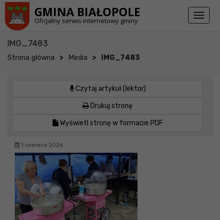
Przejdź do stopki strony
Przejdź do głównej treści strony
GMINA BIAŁOPOLE
Toggl
Oficjalny serwis internetowy gminy
naviga
IMG_7483
>
>
Strona główna
Media
IMG_7483
Czytaj artykuł (lektor)
Drukuj stronę
Wyświetl stronę w formacie PDF
1 czerwca 2026