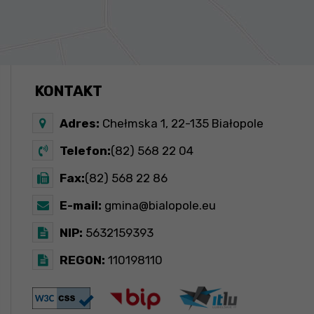
KONTAKT
Adres:
Chełmska 1, 22-135 Białopole
Telefon:
(82) 568 22 04
Fax:
(82) 568 22 86
E-mail:
gmina@bialopole.eu
NIP:
5632159393
REGON:
110198110