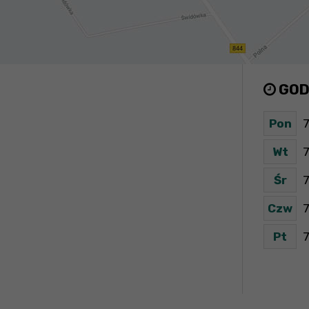
GOD
Pon
7
Wt
7
Śr
7
Czw
7
Pt
7