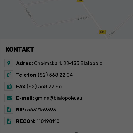
KONTAKT
Adres:
Chełmska 1, 22-135 Białopole
Telefon:
(82) 568 22 04
Fax:
(82) 568 22 86
E-mail:
gmina@bialopole.eu
NIP:
5632159393
REGON:
110198110