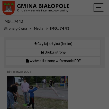
Przejdź do stopki strony
Przejdź do głównej treści strony
GMINA BIAŁOPOLE
Toggl
Oficjalny serwis internetowy gminy
naviga
IMG_7443
>
>
Strona główna
Media
IMG_7443
Czytaj artykuł (lektor)
Drukuj stronę
Wyświetl stronę w formacie PDF
1 czerwca 2026