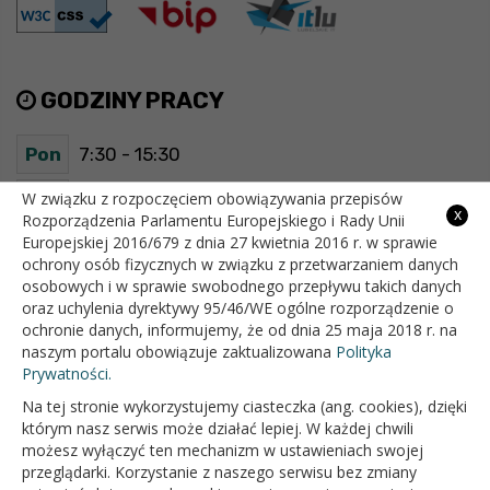
GODZINY PRACY
Pon
7:30 - 15:30
Wt
7:30 - 15:30
W związku z rozpoczęciem obowiązywania przepisów
x
Rozporządzenia Parlamentu Europejskiego i Rady Unii
Europejskiej 2016/679 z dnia 27 kwietnia 2016 r. w sprawie
Śr
7:30 - 15:30
ochrony osób fizycznych w związku z przetwarzaniem danych
osobowych i w sprawie swobodnego przepływu takich danych
Czw
7:30 - 15:30
oraz uchylenia dyrektywy 95/46/WE ogólne rozporządzenie o
ochronie danych, informujemy, że od dnia 25 maja 2018 r. na
Pt
7:30 - 15:30
naszym portalu obowiązuje zaktualizowana
Polityka
Prywatności.
Na tej stronie wykorzystujemy ciasteczka (ang. cookies), dzięki
OFICJALNY SERWIS INTERNETOWY GMINY BIAŁOPOLE
którym nasz serwis może działać lepiej. W każdej chwili
możesz wyłączyć ten mechanizm w ustawieniach swojej
przeglądarki. Korzystanie z naszego serwisu bez zmiany