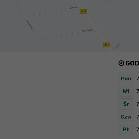
GOD
Pon
7
Wt
7
Śr
7
Czw
7
Pt
7