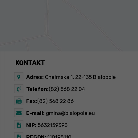
KONTAKT
Adres:
Chełmska 1, 22-135 Białopole
Telefon:
(82) 568 22 04
Fax:
(82) 568 22 86
E-mail:
gmina@bialopole.eu
NIP:
5632159393
REGON:
110198110