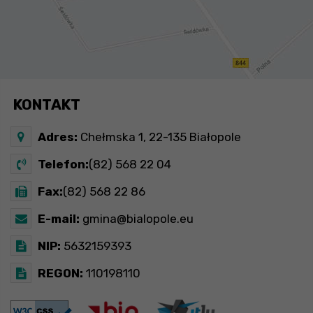
KONTAKT
Adres:
Chełmska 1, 22-135 Białopole
Telefon:
(82) 568 22 04
Fax:
(82) 568 22 86
E-mail:
gmina@bialopole.eu
NIP:
5632159393
REGON:
110198110