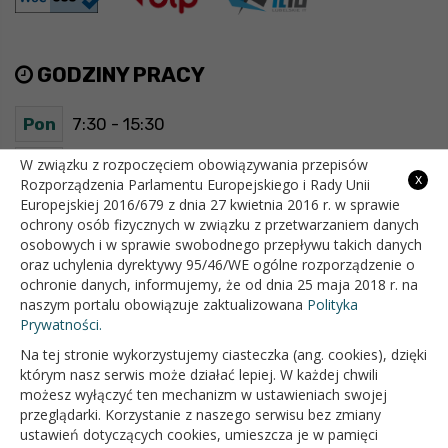
GODZINY PRACY
Pon
7:30 - 15:30
Wt
7:30 - 15:30
W związku z rozpoczęciem obowiązywania przepisów
x
Rozporządzenia Parlamentu Europejskiego i Rady Unii
Europejskiej 2016/679 z dnia 27 kwietnia 2016 r. w sprawie
Śr
7:30 - 15:30
ochrony osób fizycznych w związku z przetwarzaniem danych
osobowych i w sprawie swobodnego przepływu takich danych
Czw
7:30 - 15:30
oraz uchylenia dyrektywy 95/46/WE ogólne rozporządzenie o
ochronie danych, informujemy, że od dnia 25 maja 2018 r. na
Pt
7:30 - 15:30
naszym portalu obowiązuje zaktualizowana
Polityka
Prywatności.
Na tej stronie wykorzystujemy ciasteczka (ang. cookies), dzięki
OFICJALNY SERWIS INTERNETOWY GMINY BIAŁOPOLE
którym nasz serwis może działać lepiej. W każdej chwili
możesz wyłączyć ten mechanizm w ustawieniach swojej
przeglądarki. Korzystanie z naszego serwisu bez zmiany
ustawień dotyczących cookies, umieszcza je w pamięci