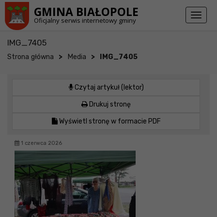
Przejdź do stopki strony
Przejdź do głównej treści strony
GMINA BIAŁOPOLE
Toggl
Oficjalny serwis internetowy gminy
naviga
IMG_7405
>
>
Strona główna
Media
IMG_7405
Czytaj artykuł (lektor)
Drukuj stronę
Wyświetl stronę w formacie PDF
1 czerwca 2026