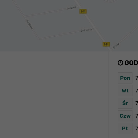
GOD
Pon
7
Wt
7
Śr
7
Czw
7
Pt
7