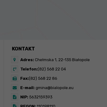
KONTAKT
Adres:
Chełmska 1, 22-135 Białopole
Telefon:
(82) 568 22 04
Fax:
(82) 568 22 86
E-mail:
gmina@bialopole.eu
NIP:
5632159393
REGON:
110198110