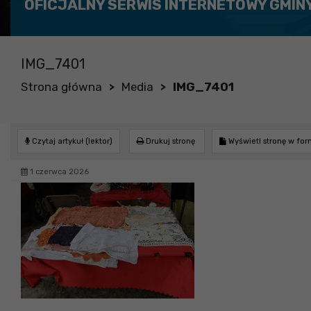
OFICJALNY SERWIS INTERNETOWY GMIN
IMG_7401
Strona główna
Media
IMG_7401
>
>
Czytaj artykuł (lektor)
Drukuj stronę
Wyświetl stronę w fo
1 czerwca 2026