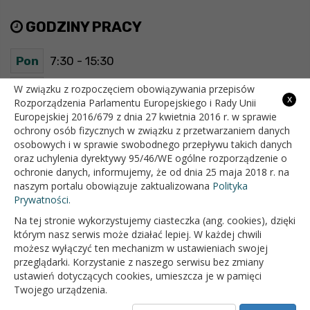
GODZINY PRACY
Pon
7:30 - 15:30
Wt
7:30 - 15:30
W związku z rozpoczęciem obowiązywania przepisów
x
Rozporządzenia Parlamentu Europejskiego i Rady Unii
Europejskiej 2016/679 z dnia 27 kwietnia 2016 r. w sprawie
Śr
7:30 - 15:30
ochrony osób fizycznych w związku z przetwarzaniem danych
osobowych i w sprawie swobodnego przepływu takich danych
Czw
7:30 - 15:30
oraz uchylenia dyrektywy 95/46/WE ogólne rozporządzenie o
ochronie danych, informujemy, że od dnia 25 maja 2018 r. na
Pt
7:30 - 15:30
naszym portalu obowiązuje zaktualizowana
Polityka
Prywatności.
Na tej stronie wykorzystujemy ciasteczka (ang. cookies), dzięki
OFICJALNY SERWIS INTERNETOWY GMINY BIAŁOPOLE
którym nasz serwis może działać lepiej. W każdej chwili
możesz wyłączyć ten mechanizm w ustawieniach swojej
przeglądarki. Korzystanie z naszego serwisu bez zmiany
ustawień dotyczących cookies, umieszcza je w pamięci
Twojego urządzenia.