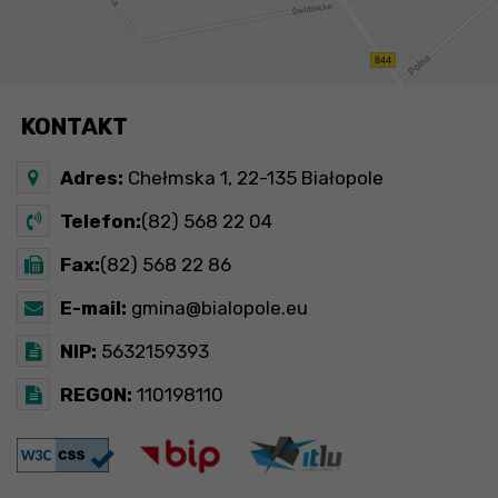
KONTAKT
Adres:
Chełmska 1, 22-135 Białopole
Telefon:
(82) 568 22 04
Fax:
(82) 568 22 86
E-mail:
gmina@bialopole.eu
NIP:
5632159393
REGON:
110198110