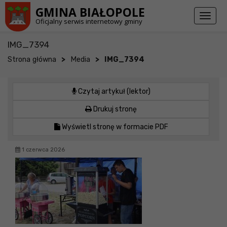
Przejdź do stopki strony
Przejdź do głównej treści strony
GMINA BIAŁOPOLE
Toggl
Oficjalny serwis internetowy gminy
naviga
IMG_7394
>
>
Strona główna
Media
IMG_7394
Czytaj artykuł (lektor)
Drukuj stronę
Wyświetl stronę w formacie PDF
1 czerwca 2026