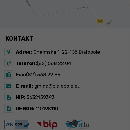
KONTAKT
Adres:
Chełmska 1, 22-135 Białopole
Telefon:
(82) 568 22 04
Fax:
(82) 568 22 86
E-mail:
gmina@bialopole.eu
NIP:
5632159393
REGON:
110198110