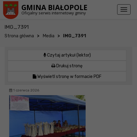
Przejdź do stopki strony
Przejdź do głównej treści strony
GMINA BIAŁOPOLE
Toggl
Oficjalny serwis internetowy gminy
naviga
IMG_7391
>
>
Strona główna
Media
IMG_7391
Czytaj artykuł (lektor)
Drukuj stronę
Wyświetl stronę w formacie PDF
1 czerwca 2026