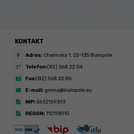
KONTAKT
Adres:
Chełmska 1, 22-135 Białopole
Telefon:
(82) 568 22 04
Fax:
(82) 568 22 86
E-mail:
gmina@bialopole.eu
NIP:
5632159393
REGON:
110198110