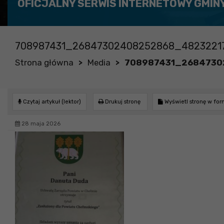
OFICJALNY SERWIS INTERNETOWY GMIN
708987431_26847302408252868_4823221
Strona główna
Media
708987431_2684730
>
>
Czytaj artykuł (lektor)
Drukuj stronę
Wyświetl stronę w fo
28 maja 2026