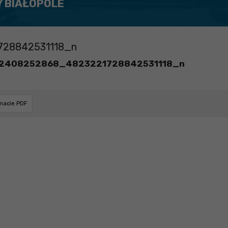
Y BIAŁOPOLE
728842531118_n
2408252868_4823221728842531118_n
rmacie PDF