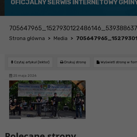
OFICJALNY SERWIS INTERNETOWY GMIN
705647965_1527930122486146_539388637
Strona główna
Media
705647965_1527930
>
>
Czytaj artykuł (lektor)
Drukuj stronę
Wyświetl stronę w fo
25 maja 2026
Polecane strony