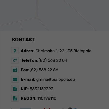
KONTAKT
Adres:
Chełmska 1, 22-135 Białopole
Telefon:
(82) 568 22 04
Fax:
(82) 568 22 86
E-mail:
gmina@bialopole.eu
NIP:
5632159393
REGON:
110198110