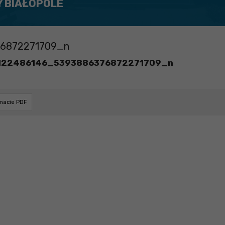
Y BIAŁOPOLE
6872271709_n
122486146_5393886376872271709_n
rmacie PDF