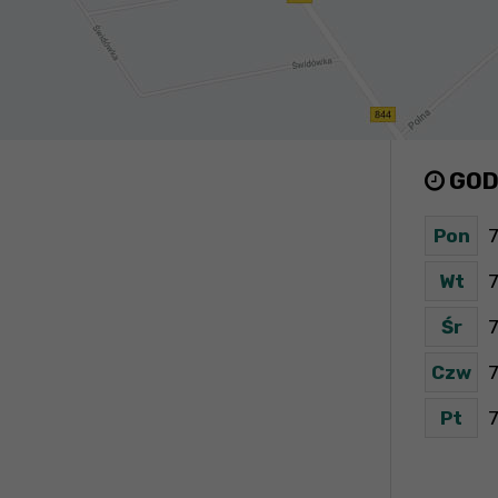
GOD
Pon
7
Wt
7
Śr
7
Czw
7
Pt
7