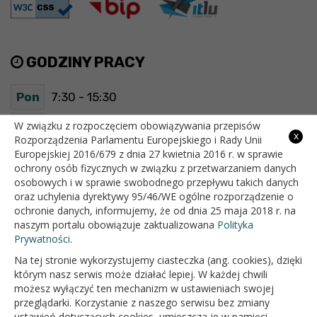
GODZINY PRACY
Pon
7:30 - 15:30
Wt
7:30 - 15:30
W związku z rozpoczęciem obowiązywania przepisów
x
Rozporządzenia Parlamentu Europejskiego i Rady Unii
Europejskiej 2016/679 z dnia 27 kwietnia 2016 r. w sprawie
Śr
7:30 - 15:30
ochrony osób fizycznych w związku z przetwarzaniem danych
osobowych i w sprawie swobodnego przepływu takich danych
Czw
7:30 - 15:30
oraz uchylenia dyrektywy 95/46/WE ogólne rozporządzenie o
ochronie danych, informujemy, że od dnia 25 maja 2018 r. na
Pt
7:30 - 15:30
naszym portalu obowiązuje zaktualizowana
Polityka
Prywatności.
Na tej stronie wykorzystujemy ciasteczka (ang. cookies), dzięki
OFICJALNY SERWIS INTERNETOWY GMINY BIAŁOPOLE
którym nasz serwis może działać lepiej. W każdej chwili
możesz wyłączyć ten mechanizm w ustawieniach swojej
przeglądarki. Korzystanie z naszego serwisu bez zmiany
ustawień dotyczących cookies, umieszcza je w pamięci