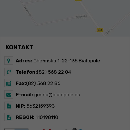
KONTAKT
Adres:
Chełmska 1, 22-135 Białopole
Telefon:
(82) 568 22 04
Fax:
(82) 568 22 86
E-mail:
gmina@bialopole.eu
NIP:
5632159393
REGON:
110198110