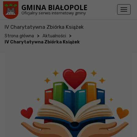
Przejdź do stopki strony
Przejdź do głównej treści strony
GMINA BIAŁOPOLE
Toggl
Oficjalny serwis internetowy gminy
naviga
IV Charytatywna Zbiórka Książek
>
>
Strona główna
Aktualności
IV Charytatywna Zbiórka Książek