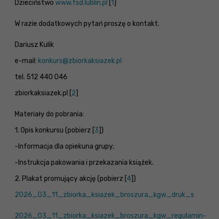
Dzieciństwo
www.fsd.lublin.pl
[
1
]
W razie dodatkowych pytań proszę o kontakt.
Dariusz Kulik
e-mail:
konkurs@zbiorkaksiazek.pl
tel. 512 440 046
zbiorkaksiazek.pl [
2
]
Materiały do pobrania:
1. Opis konkursu (pobierz [
3
])
-Informacja dla opiekuna grupy;
-Instrukcja pakowania i przekazania książek.
2. Plakat promujący akcję (pobierz [
4
])
2026_03_11_zbiorka_ksiazek_broszura_kgw_druk_s
2026_03_11_zbiorka_ksiazek_broszura_kgw
_regulamin-