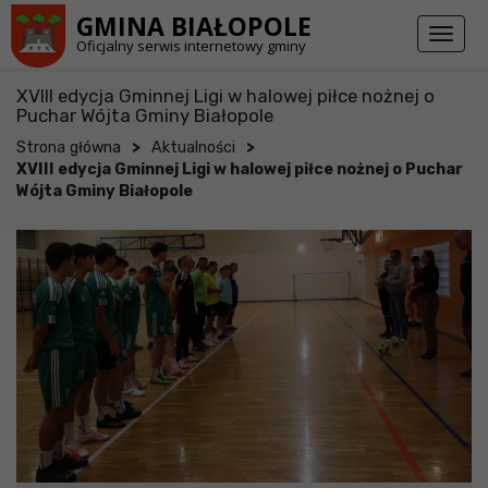
Przejdź do stopki strony
Przejdź do głównej treści strony
GMINA BIAŁOPOLE
Toggl
Oficjalny serwis internetowy gminy
naviga
XVIII edycja Gminnej Ligi w halowej piłce nożnej o
Puchar Wójta Gminy Białopole
>
>
Strona główna
Aktualności
XVIII edycja Gminnej Ligi w halowej piłce nożnej o Puchar
Wójta Gminy Białopole