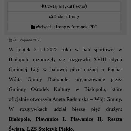
Czytaj artykuł (lektor)
Drukuj stronę
Wyświetl stronę w formacie PDF
24 listopada 2025
W piątek
21
.1
1
.202
5
roku w hali sportowej w
Białopolu rozpoczęły się rozgrywki XVI
II
edycji
Gminnej Ligi w halowej piłce nożnej o Puchar
Wójta Gminy Białopole, organizowane przez
Gminny Ośrodek Kultury w Białopolu
,
które
oficjalnie otworzył
a
Aneta Radomska
– Wójt Gminy.
W rozgrywkach udział bierze
pięć
drużyn:
Białopole, Pławanice I,
Pławanice II, Reszta
Świata, LZS Stolczyk Piekło.