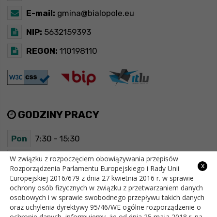
E-mail:
gmina@bialopole.eu
NIP:
5632159393
REGON:
110198110
GODZINY PRACY
Pon
7:30 - 15:30
Wt
7:30 - 15:30
W związku z rozpoczęciem obowiązywania przepisów
x
Rozporządzenia Parlamentu Europejskiego i Rady Unii
Europejskiej 2016/679 z dnia 27 kwietnia 2016 r. w sprawie
Śr
7:30 - 15:30
ochrony osób fizycznych w związku z przetwarzaniem danych
osobowych i w sprawie swobodnego przepływu takich danych
Czw
7:30 - 15:30
oraz uchylenia dyrektywy 95/46/WE ogólne rozporządzenie o
ochronie danych, informujemy, że od dnia 25 maja 2018 r. na