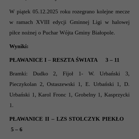
W piątek
05
.1
2
.202
5
roku rozegrano
kolejne mecze
w ramach
XVII
I
edycji
Gminnej Ligi w halowej
piłce nożnej o Puchar Wójta Gminy Białopole.
Wyniki:
PŁAWANICE I
–
RESZTA ŚWIATA 3 – 11
Bramki: Dudko 2, Fijoł 1- W. Urbański 3,
Pieczykolan 2, Ostaszewski 1, E. Urbański 1, D.
Urbański 1, Karol Fronc 1, Grobelny 1, Kasprzycki
1.
PŁAWANICE II – LZS STOLCZYK PIEKŁO
5 – 6