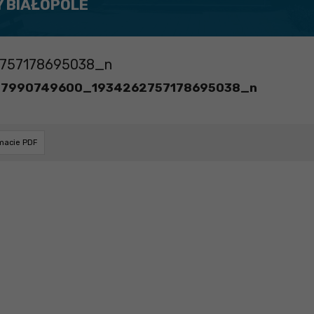
Y BIAŁOPOLE
757178695038_n
77990749600_1934262757178695038_n
rmacie PDF