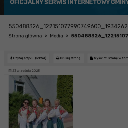
OFICJALNY SERWIS INTERNETOWY GMIN
550488326_122151077990749600_1934262
Strona główna
Media
550488326_1221510
>
>
Czytaj artykuł (lektor)
Drukuj stronę
Wyświetl stronę w fo
23 września 2025