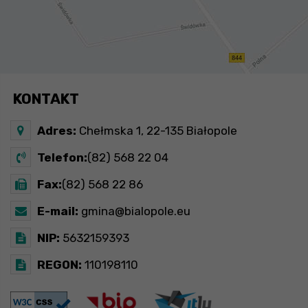
KONTAKT
Adres:
Chełmska 1, 22-135 Białopole
Telefon:
(82) 568 22 04
Fax:
(82) 568 22 86
E-mail:
gmina@bialopole.eu
NIP:
5632159393
REGON:
110198110