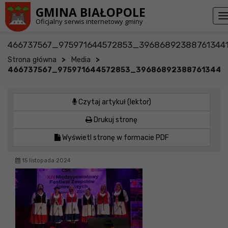
Przejdź do stopki strony
Przejdź do głównej treści strony
GMINA BIAŁOPOLE
T
Oficjalny serwis internetowy gminy
n
466737567_975971644572853_39686892388761344
>
>
Strona główna
Media
466737567_975971644572853_396868923887613441
Czytaj artykuł (lektor)
Drukuj stronę
Wyświetl stronę w formacie PDF
15 listopada 2024