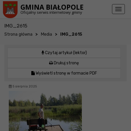
Przejdź do stopki strony
Przejdź do głównej treści strony
GMINA BIAŁOPOLE
Toggl
Oficjalny serwis internetowy gminy
naviga
IMG_2615
>
>
Strona główna
Media
IMG_2615
Czytaj artykuł (lektor)
Drukuj stronę
Wyświetl stronę w formacie PDF
5 sierpnia 2025