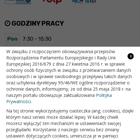
GODZINY PRACY
Pon
7:30 - 15:30
Wt
7:30 - 15:30
W związku z rozpoczęciem obowiązywania przepisów
x
Rozporządzenia Parlamentu Europejskiego i Rady Unii
Europejskiej 2016/679 z dnia 27 kwietnia 2016 r. w sprawie
Śr
7:30 - 15:30
ochrony osób fizycznych w związku z przetwarzaniem danych
osobowych i w sprawie swobodnego przepływu takich danych
Czw
7:30 - 15:30
oraz uchylenia dyrektywy 95/46/WE ogólne rozporządzenie o
ochronie danych, informujemy, że od dnia 25 maja 2018 r. na
Pt
7:30 - 15:30
naszym portalu obowiązuje zaktualizowana
Polityka
Prywatności.
Na tej stronie wykorzystujemy ciasteczka (ang. cookies), dzięki
OFICJALNY SERWIS INTERNETOWY GMINY BIAŁOPOLE
którym nasz serwis może działać lepiej. W każdej chwili
możesz wyłączyć ten mechanizm w ustawieniach swojej
przeglądarki. Korzystanie z naszego serwisu bez zmiany
ustawień dotyczących cookies, umieszcza je w pamięci