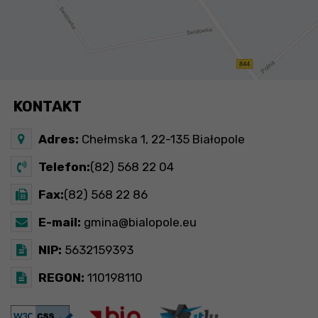
KONTAKT
Adres:
Chełmska 1, 22-135 Białopole
Telefon:
(82) 568 22 04
Fax:
(82) 568 22 86
E-mail:
gmina@bialopole.eu
NIP:
5632159393
REGON:
110198110