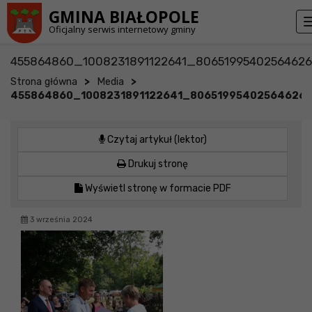
Przejdź do stopki strony
Przejdź do głównej treści strony
GMINA BIAŁOPOLE
Oficjalny serwis internetowy gminy
455864860_1008231891122641_8065199540256462
>
>
Strona główna
Media
455864860_1008231891122641_80651995402564626
Czytaj artykuł (lektor)
Drukuj stronę
Wyświetl stronę w formacie PDF
3 września 2024